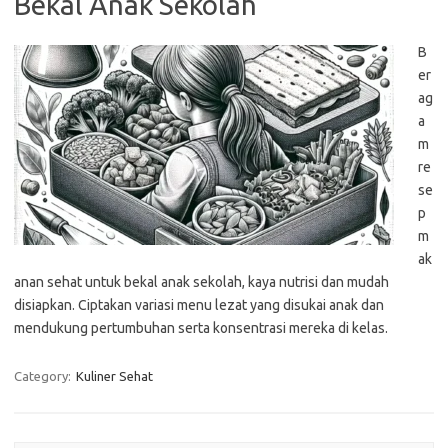
Bekal Anak Sekolah
B
er
ag
a
m
re
se
p
m
ak
anan sehat untuk bekal anak sekolah, kaya nutrisi dan mudah
disiapkan. Ciptakan variasi menu lezat yang disukai anak dan
mendukung pertumbuhan serta konsentrasi mereka di kelas.
Category:
Kuliner Sehat