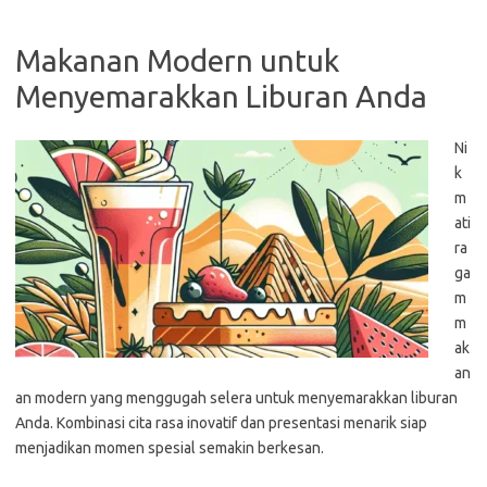
Makanan Modern untuk
Menyemarakkan Liburan Anda
Ni
k
m
ati
ra
ga
m
m
ak
an
an modern yang menggugah selera untuk menyemarakkan liburan
Anda. Kombinasi cita rasa inovatif dan presentasi menarik siap
menjadikan momen spesial semakin berkesan.