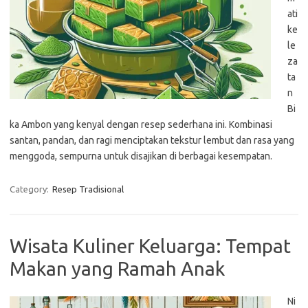
ati
ke
le
za
ta
n
Bi
ka Ambon yang kenyal dengan resep sederhana ini. Kombinasi
santan, pandan, dan ragi menciptakan tekstur lembut dan rasa yang
menggoda, sempurna untuk disajikan di berbagai kesempatan.
Category:
Resep Tradisional
Wisata Kuliner Keluarga: Tempat
Makan yang Ramah Anak
Ni