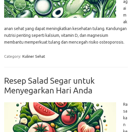
ag
ai
m
ak
anan sehat yang dapat meningkatkan kesehatan tulang. Kandungan
nutrisi penting seperti kalsium, vitamin D, dan magnesium
membantu memperkuat tulang dan mencegah risiko osteoporosis.
Category:
Kuliner Sehat
Resep Salad Segar untuk
Menyegarkan Hari Anda
Ra
sa
ka
n
ke