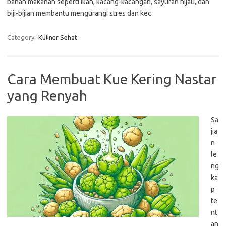
bahan makanan seperti ikan, kacang-kacangan, sayuran hijau, dan
biji-bijian membantu mengurangi stres dan kec
Category:
Kuliner Sehat
Cara Membuat Kue Kering Nastar
yang Renyah
Sa
jia
n
le
ng
ka
p
te
nt
an