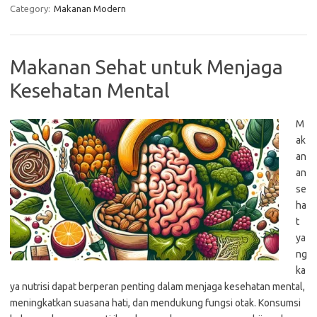
Category:
Makanan Modern
Makanan Sehat untuk Menjaga
Kesehatan Mental
M
ak
an
an
se
ha
t
ya
ng
ka
ya nutrisi dapat berperan penting dalam menjaga kesehatan mental,
meningkatkan suasana hati, dan mendukung fungsi otak. Konsumsi