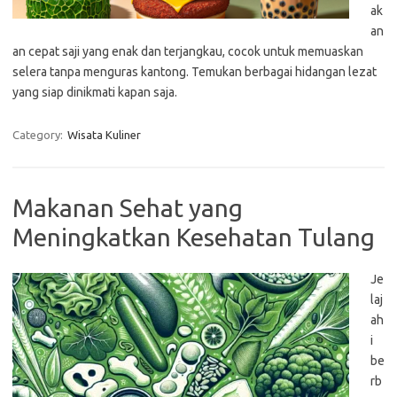
ak
an
an cepat saji yang enak dan terjangkau, cocok untuk memuaskan
selera tanpa menguras kantong. Temukan berbagai hidangan lezat
yang siap dinikmati kapan saja.
Category:
Wisata Kuliner
Makanan Sehat yang
Meningkatkan Kesehatan Tulang
Je
laj
ah
i
be
rb