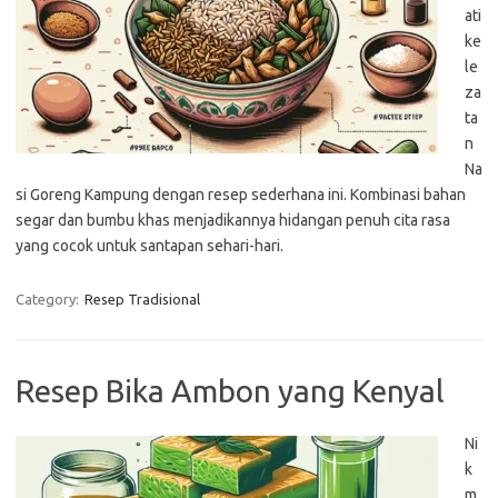
ati
ke
le
za
ta
n
Na
si Goreng Kampung dengan resep sederhana ini. Kombinasi bahan
segar dan bumbu khas menjadikannya hidangan penuh cita rasa
yang cocok untuk santapan sehari-hari.
Category:
Resep Tradisional
Resep Bika Ambon yang Kenyal
Ni
k
m