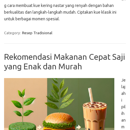
g cara membuat kue kering nastar yang renyah dengan bahan
berkualitas dan langkah-langkah mudah. Ciptakan kue klasik ini
untuk berbagai momen spesial.
Category:
Resep Tradisional
Rekomendasi Makanan Cepat Saji
yang Enak dan Murah
Je
laj
ah
i
pil
ih
an
m