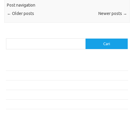
Post navigation
←
Older posts
Newer posts
→
Cari
Cari
Pos-pos Terbaru
Resep Makanan Sehat dengan Bahan Sederhana
Makanan Khas Manado: 10 Hidangan yang Menggoda Selera
Makanan Modern untuk Menu Sarapan yang Menggugah Selera
Resep Nasi Goreng Kambing yang Spesial
10 Makanan Sehat untuk Wisatawan
Komentar Terbaru
Tidak ada komentar untuk ditampilkan.