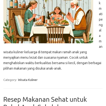
k
m
ati
pe
ng
al
a
m
an
wisata kuliner keluarga di tempat makan ramah anak yang
menyajikan menu lezat dan suasana nyaman. Cocok untuk
menghabiskan waktu berkualitas bersama si kecil, dengan berbagai
pilihan makanan yang disukai anak-anak.
Category:
Wisata Kuliner
Resep Makanan Sehat untuk