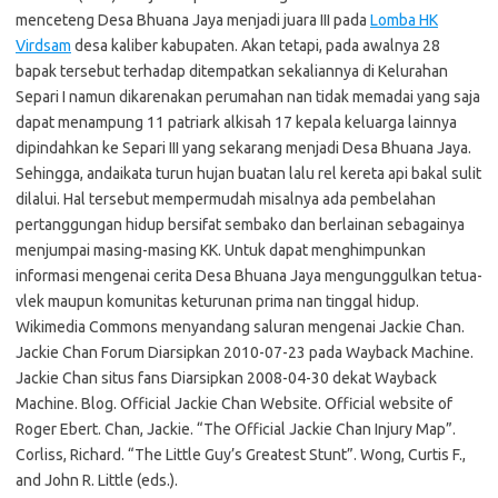
menceteng Desa Bhuana Jaya menjadi juara III pada
Lomba HK
Virdsam
desa kaliber kabupaten. Akan tetapi, pada awalnya 28
bapak tersebut terhadap ditempatkan sekaliannya di Kelurahan
Separi I namun dikarenakan perumahan nan tidak memadai yang saja
dapat menampung 11 patriark alkisah 17 kepala keluarga lainnya
dipindahkan ke Separi III yang sekarang menjadi Desa Bhuana Jaya.
Sehingga, andaikata turun hujan buatan lalu rel kereta api bakal sulit
dilalui. Hal tersebut mempermudah misalnya ada pembelahan
pertanggungan hidup bersifat sembako dan berlainan sebagainya
menjumpai masing-masing KK. Untuk dapat menghimpunkan
informasi mengenai cerita Desa Bhuana Jaya mengunggulkan tetua-
vlek maupun komunitas keturunan prima nan tinggal hidup.
Wikimedia Commons menyandang saluran mengenai Jackie Chan.
Jackie Chan Forum Diarsipkan 2010-07-23 pada Wayback Machine.
Jackie Chan situs fans Diarsipkan 2008-04-30 dekat Wayback
Machine. Blog. Official Jackie Chan Website. Official website of
Roger Ebert. Chan, Jackie. “The Official Jackie Chan Injury Map”.
Corliss, Richard. “The Little Guy’s Greatest Stunt”. Wong, Curtis F.,
and John R. Little (eds.).