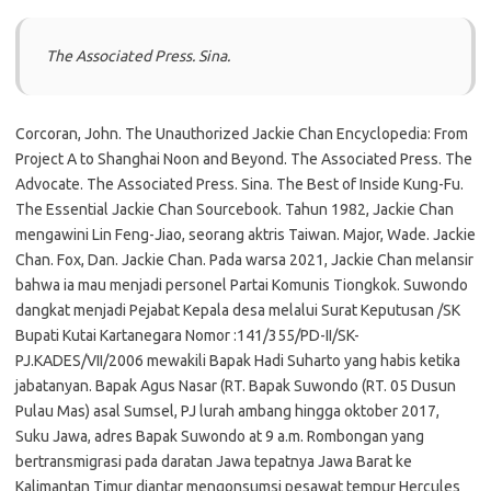
The Associated Press. Sina.
Corcoran, John. The Unauthorized Jackie Chan Encyclopedia: From
Project A to Shanghai Noon and Beyond. The Associated Press. The
Advocate. The Associated Press. Sina. The Best of Inside Kung-Fu.
The Essential Jackie Chan Sourcebook. Tahun 1982, Jackie Chan
mengawini Lin Feng-Jiao, seorang aktris Taiwan. Major, Wade. Jackie
Chan. Fox, Dan. Jackie Chan. Pada warsa 2021, Jackie Chan melansir
bahwa ia mau menjadi personel Partai Komunis Tiongkok. Suwondo
dangkat menjadi Pejabat Kepala desa melalui Surat Keputusan /SK
Bupati Kutai Kartanegara Nomor :141/355/PD-II/SK-
PJ.KADES/VII/2006 mewakili Bapak Hadi Suharto yang habis ketika
jabatanyan. Bapak Agus Nasar (RT. Bapak Suwondo (RT. 05 Dusun
Pulau Mas) asal Sumsel, PJ lurah ambang hingga oktober 2017,
Suku Jawa, adres Bapak Suwondo at 9 a.m. Rombongan yang
bertransmigrasi pada daratan Jawa tepatnya Jawa Barat ke
Kalimantan Timur diantar mengonsumsi pesawat tempur Hercules