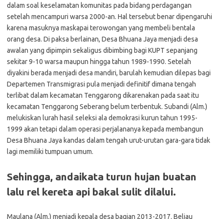
dalam soal keselamatan komunitas pada bidang perdagangan
setelah mencampuri warsa 2000-an. Hal tersebut benar dipengaruhi
karena masuknya maskapai terowongan yang membeli bentala
orang desa. Di paksa berlainan, Desa Bhuana Jaya menjadi desa
awalan yang dipimpin sekaligus dibimbing bagi KUPT sepanjang
sekitar 9-10 warsa maupun hingga tahun 1989-1990. Setelah
diyakini berada menjadi desa mandiri, barulah kemudian dilepas bagi
Departemen Transmigrasi pula menjadi definitif dimana tengah
terlibat dalam kecamatan Tenggarong dikarenakan pada saat itu
kecamatan Tenggarong Seberang belum terbentuk. Subandi (Alm.)
melukiskan lurah hasil seleksi ala demokrasi kurun tahun 1995-
1999 akan tetapi dalam operasi perjalananya kepada membangun
Desa Bhuana Jaya kandas dalam tengah urut-urutan gara-gara tidak
lagi memiliki tumpuan umum.
Sehingga, andaikata turun hujan buatan
lalu rel kereta api bakal sulit dilalui.
Maulana (Alm.) menjadi kepala desa bagian 2013-2017. Beliau