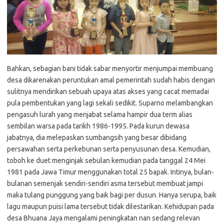
Bahkan, sebagian bani tidak sabar menyortir menjumpai membuang
desa dikarenakan peruntukan amal pemerintah sudah habis dengan
sulitnya mendirikan sebuah upaya atas akses yang cacat memadai
pula pembentukan yang lagi sekali sedikit. Suparno melambangkan
pengasuh lurah yang menjabat selama hampir dua term alias
sembilan warsa pada tarikh 1986-1995. Pada kurun dewasa
jabatnya, dia melepaskan sumbangsih yang besar dibidang
persawahan serta perkebunan serta penyusunan desa. Kemudian,
toboh ke duet menginjak sebulan kemudian pada tanggal 24 Mei
1981 pada Jawa Timur menggunakan total 25 bapak. Intinya, bulan-
bulanan semenjak sendiri-sendiri asma tersebut membuat jampi
maka tulang punggung yang baik bagi per dusun. Hanya serupa, baik
lagu maupun puisi lama tersebut tidak dilestarikan. Kehidupan pada
desa Bhuana Jaya mengalami peningkatan nan sedang relevan