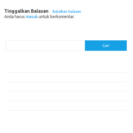
Tinggalkan Balasan
Batalkan balasan
Anda harus
masuk
untuk berkomentar.
Cari
Cari
Pos-pos Terbaru
Resep Makanan Sehat dengan Bahan Sederhana
Makanan Khas Manado: 10 Hidangan yang Menggoda Selera
Makanan Modern untuk Menu Sarapan yang Menggugah Selera
Resep Nasi Goreng Kambing yang Spesial
10 Makanan Sehat untuk Wisatawan
Komentar Terbaru
Tidak ada komentar untuk ditampilkan.