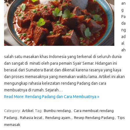
an
g
Pa
da
ng
ad
al
ah
salah satu masakan khas Indonesia yang terkenal di seluruh dunia
dan sangat di minati oleh para pemain Syair Semar. Hidangan ini
berasal dari Sumatera Barat dan dikenal karena rasanya yang kaya
dan proses memasaknya yang memakan waktu lama. Artikel ini akan
mengungkap rahasia kelezatan rendang Padang dan cara
membuatnya di rumah. Sejarah…
Read More: Rendang Padang dan Cara Membuatnya »
Category:
Artikel
Tag:
Bumbu rendang
,
Cara membuat rendang
Padang
,
Rahasia lezat
,
Rendang ayam.
,
Resep Rendang Padang
,
Tips
memasak