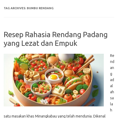
TAG ARCHIVES:
BUMBU RENDANG
Resep Rahasia Rendang Padang
yang Lezat dan Empuk
Re
nd
an
g
ad
al
ah
sa
la
h
satu masakan khas Minangkabau yang telah mendunia. Dikenal