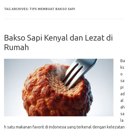
TAG ARCHIVES:
TIPS MEMBUAT BAKSO SAPI
Bakso Sapi Kenyal dan Lezat di
Rumah
Ba
ks
o
sa
pi
ad
al
ah
sa
la
h satu makanan favorit di Indonesia yang terkenal dengan kelezatan