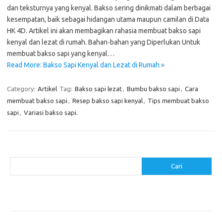
dan teksturnya yang kenyal. Bakso sering dinikmati dalam berbagai
kesempatan, baik sebagai hidangan utama maupun camilan di Data
HK 4D. Artikel ini akan membagikan rahasia membuat bakso sapi
kenyal dan lezat di rumah. Bahan-bahan yang Diperlukan Untuk
membuat bakso sapi yang kenyal…
Read More: Bakso Sapi Kenyal dan Lezat di Rumah »
Category:
Artikel
Tag:
Bakso sapi lezat
,
Bumbu bakso sapi
,
Cara
membuat bakso sapi
,
Resep bakso sapi kenyal
,
Tips membuat bakso
sapi
,
Variasi bakso sapi.
Cari
Cari
Pos-pos Terbaru
Resep Makanan Sehat dengan Bahan Sederhana
Makanan Khas Manado: 10 Hidangan yang Menggoda Selera