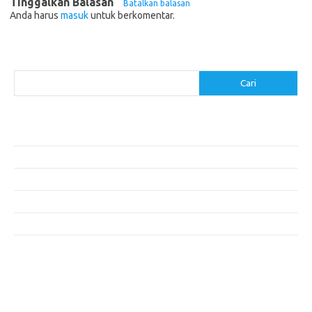
Tinggalkan Balasan
Batalkan balasan
Anda harus
masuk
untuk berkomentar.
Cari
Cari
Pos-pos Terbaru
Resep Makanan Sehat dengan Bahan Sederhana
Makanan Khas Manado: 10 Hidangan yang Menggoda Selera
Makanan Modern untuk Menu Sarapan yang Menggugah Selera
Resep Nasi Goreng Kambing yang Spesial
10 Makanan Sehat untuk Wisatawan
Komentar Terbaru
Tidak ada komentar untuk ditampilkan.
execumeet.com