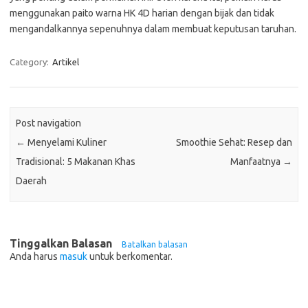
menggunakan paito warna HK 4D harian dengan bijak dan tidak
mengandalkannya sepenuhnya dalam membuat keputusan taruhan.
Category:
Artikel
Post navigation
←
Menyelami Kuliner
Smoothie Sehat: Resep dan
Tradisional: 5 Makanan Khas
Manfaatnya
→
Daerah
Tinggalkan Balasan
Batalkan balasan
Anda harus
masuk
untuk berkomentar.
Cari