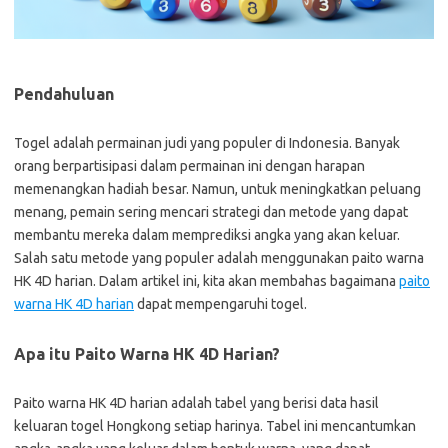
Pendahuluan
Togel adalah permainan judi yang populer di Indonesia. Banyak
orang berpartisipasi dalam permainan ini dengan harapan
memenangkan hadiah besar. Namun, untuk meningkatkan peluang
menang, pemain sering mencari strategi dan metode yang dapat
membantu mereka dalam memprediksi angka yang akan keluar.
Salah satu metode yang populer adalah menggunakan paito warna
HK 4D harian. Dalam artikel ini, kita akan membahas bagaimana
paito
warna HK 4D harian
dapat mempengaruhi togel.
Apa itu Paito Warna HK 4D Harian?
Paito warna HK 4D harian adalah tabel yang berisi data hasil
keluaran togel Hongkong setiap harinya. Tabel ini mencantumkan