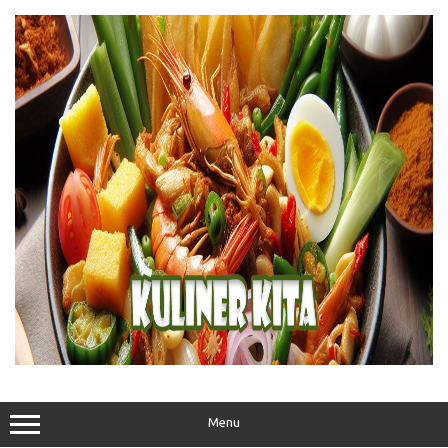
Skip
to
content
Menu