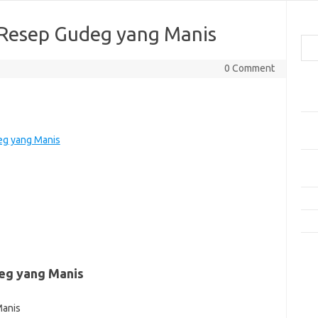
Cari
 Resep Gudeg yang Manis
0 Comment
Pos
Res
Mak
Men
eg yang Manis
Mak
Men
Res
10 
Kom
Tid
eg yang Manis
e
f