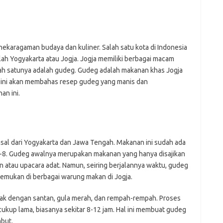
fi
g
h
ho
h
ekaragaman budaya dan kuliner. Salah satu kota di Indonesia
ic
h Yogyakarta atau Jogja. Jogja memiliki berbagai macam
im
alah satunya adalah gudeg. Gudeg adalah makanan khas Jogja
ja
l ini akan membahas resep gudeg yang manis dan
fo
fo
n ini.
fo
fo
fo
eg
fo
sal dari Yogyakarta dan Jawa Tengah. Makanan ini sudah ada
ga
-8. Gudeg awalnya merupakan makanan yang hanya disajikan
h
n atau upacara adat. Namun, seiring berjalannya waktu, gudeg
h
emukan di berbagai warung makan di Jogja.
i
il
ji
ak dengan santan, gula merah, dan rempah-rempah. Proses
jl
p lama, biasanya sekitar 8-12 jam. Hal ini membuat gudeg
j
mbut.