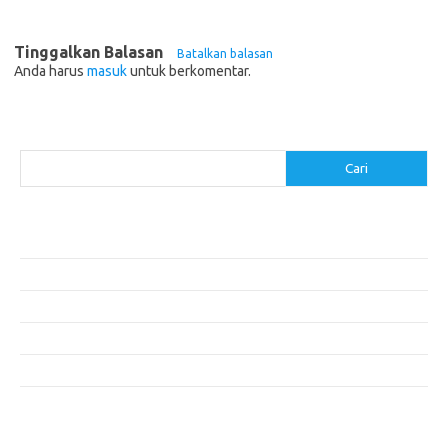
Tinggalkan Balasan
Batalkan balasan
Anda harus
masuk
untuk berkomentar.
Cari
Cari
Pos-pos Terbaru
Resep Makanan Sehat dengan Bahan Sederhana
Makanan Khas Manado: 10 Hidangan yang Menggoda Selera
Makanan Modern untuk Menu Sarapan yang Menggugah Selera
Resep Nasi Goreng Kambing yang Spesial
10 Makanan Sehat untuk Wisatawan
Komentar Terbaru
Tidak ada komentar untuk ditampilkan.