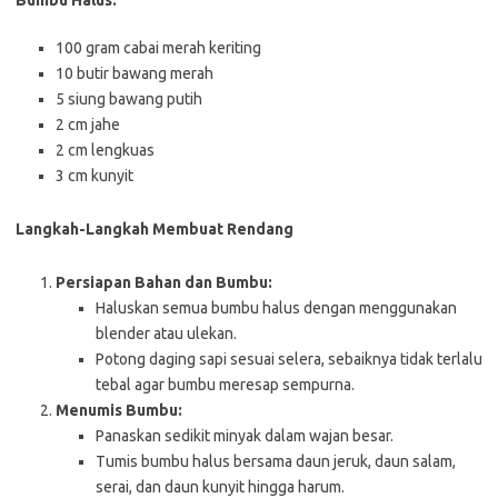
Bumbu Halus:
100 gram cabai merah keriting
10 butir bawang merah
5 siung bawang putih
2 cm jahe
2 cm lengkuas
3 cm kunyit
Langkah-Langkah Membuat Rendang
Persiapan Bahan dan Bumbu:
Haluskan semua bumbu halus dengan menggunakan
blender atau ulekan.
Potong daging sapi sesuai selera, sebaiknya tidak terlalu
tebal agar bumbu meresap sempurna.
Menumis Bumbu:
Panaskan sedikit minyak dalam wajan besar.
Tumis bumbu halus bersama daun jeruk, daun salam,
serai, dan daun kunyit hingga harum.