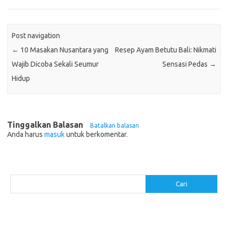
Post navigation
←
10 Masakan Nusantara yang
Resep Ayam Betutu Bali: Nikmati
Wajib Dicoba Sekali Seumur
Sensasi Pedas
→
Hidup
Tinggalkan Balasan
Batalkan balasan
Anda harus
masuk
untuk berkomentar.
Cari
Cari
Pos-pos Terbaru
Resep Makanan Sehat dengan Bahan Sederhana