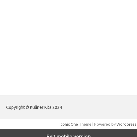
forextradingreviews.my.id
forextrading.my.id
forextimeconverter.my.id
egritud.com
forhelpyou.com
gailhfleming.com
heyimalivemag.com
hyunsunkimhahm.com
ihrm2016.com
illinoistechcon.com
jilliankaulpeterson.com
jlrppatterns.com
johnmgerber.com
Paito Warna HK Angkanet
Copyright © Kuliner Kita 2024
Iconic One
Theme | Powered by
Wordpress
Exit mobile version