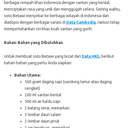
berbagai rempah khas Indonesia dengan santan yang kental,
menciptakan rasa yang unik dan menggugah selera. Seiring waktu,
soto Betawi menyebar ke berbagai wilayah di Indonesia dan
diadopsi dengan berbagai variasi di
Data Cambodia
, namun tetap
mempertahankan ciri khas kuah santan yang gurih.
Bahan-Bahan yang Dibutuhkan
Untuk membuat soto Betawi yang lezat dari
Data HKG
, berikut
bahan-bahan yang perlu Anda siapkan:
Bahan Utama:
500 gram daging sapi (sandung lamur atau daging
sengkel)
200 ml santan kental
500 ml air kaldu sapi
2 batang serai, memarkan
3 lembar daun salam
2 lembar daun jeruk
2 cm lengkuas, memarkan