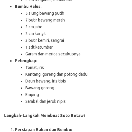
Bumbu Halus:
5 siung bawang putih
7 butir bawang merah
2 cm jahe
2 cm kunyit
3 butir kemiri, sangrai
1 sdt ketumbar
Garam dan merica secukupnya
Pelengkap:
Tomat, iris
Kentang, goreng dan potong dadu
Daun bawang, iris tipis
Bawang goreng
Emping
Sambal dan jeruk nipis
Langkah-Langkah Membuat Soto Betawi
Persiapan Bahan dan Bumbu: