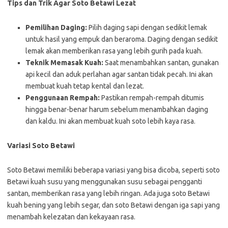
Tips dan Trik Agar Soto Betawi Lezat
Pemilihan Daging:
Pilih daging sapi dengan sedikit lemak
untuk hasil yang empuk dan beraroma. Daging dengan sedikit
lemak akan memberikan rasa yang lebih gurih pada kuah.
Teknik Memasak Kuah:
Saat menambahkan santan, gunakan
api kecil dan aduk perlahan agar santan tidak pecah. Ini akan
membuat kuah tetap kental dan lezat.
Penggunaan Rempah:
Pastikan rempah-rempah ditumis
hingga benar-benar harum sebelum menambahkan daging
dan kaldu. Ini akan membuat kuah soto lebih kaya rasa.
Variasi Soto Betawi
Soto Betawi memiliki beberapa variasi yang bisa dicoba, seperti soto
Betawi kuah susu yang menggunakan susu sebagai pengganti
santan, memberikan rasa yang lebih ringan. Ada juga soto Betawi
kuah bening yang lebih segar, dan soto Betawi dengan iga sapi yang
menambah kelezatan dan kekayaan rasa.