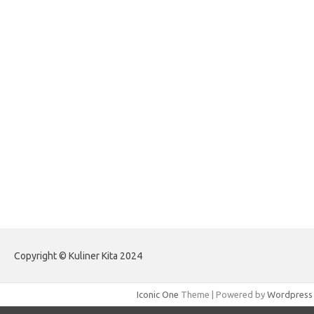
forexlive.my.id
forextradingreviews.my.id
forextrading.my.id
forextimeconverter.my.id
egritud.com
forhelpyou.com
gailhfleming.com
heyimalivemag.com
hyunsunkimhahm.com
ihrm2016.com
illinoistechcon.com
jilliankaulpeterson.com
jlrppatterns.com
johnmgerber.com
Paito Warna HK Angkanet
Copyright © Kuliner Kita 2024
Iconic One
Theme | Powered by
Wordpress