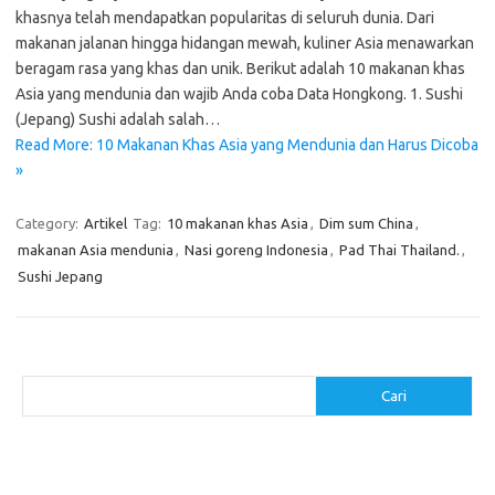
khasnya telah mendapatkan popularitas di seluruh dunia. Dari
makanan jalanan hingga hidangan mewah, kuliner Asia menawarkan
beragam rasa yang khas dan unik. Berikut adalah 10 makanan khas
Asia yang mendunia dan wajib Anda coba Data Hongkong. 1. Sushi
(Jepang) Sushi adalah salah…
Read More: 10 Makanan Khas Asia yang Mendunia dan Harus Dicoba
»
Category:
Artikel
Tag:
10 makanan khas Asia
,
Dim sum China
,
makanan Asia mendunia
,
Nasi goreng Indonesia
,
Pad Thai Thailand.
,
Sushi Jepang
Cari
Cari
Pos-pos Terbaru
Resep Makanan Sehat dengan Bahan Sederhana