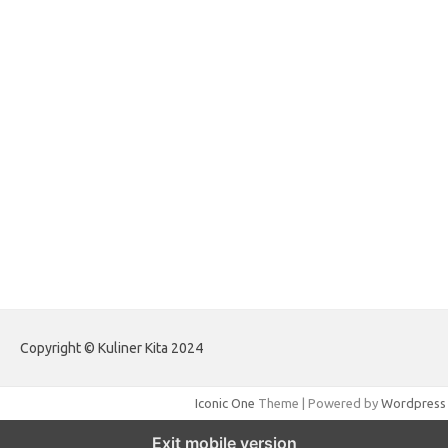
forextradingreviews.my.id
forextrading.my.id
forextimeconverter.my.id
egritud.com
forhelpyou.com
gailhfleming.com
heyimalivemag.com
hyunsunkimhahm.com
ihrm2016.com
illinoistechcon.com
jilliankaulpeterson.com
jlrppatterns.com
johnmgerber.com
Paito Warna HK Angkanet
Copyright © Kuliner Kita 2024
Iconic One
Theme | Powered by
Wordpress
Exit mobile version