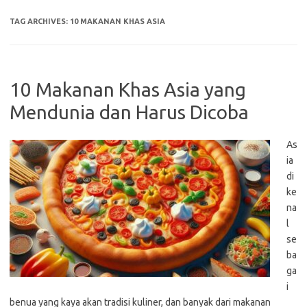
TAG ARCHIVES:
10 MAKANAN KHAS ASIA
10 Makanan Khas Asia yang
Mendunia dan Harus Dicoba
As
ia
di
ke
na
l
se
ba
ga
i
benua yang kaya akan tradisi kuliner, dan banyak dari makanan