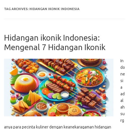
TAG ARCHIVES:
HIDANGAN IKONIK INDONESIA
Hidangan ikonik Indonesia:
Mengenal 7 Hidangan Ikonik
In
do
ne
si
a
ad
al
ah
su
rg
anya para pecinta kuliner dengan keanekaragaman hidangan