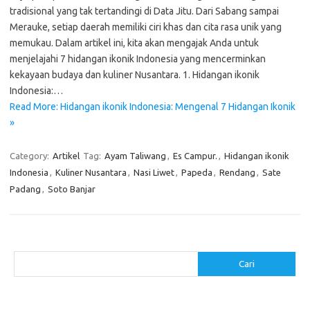
tradisional yang tak tertandingi di Data Jitu. Dari Sabang sampai
Merauke, setiap daerah memiliki ciri khas dan cita rasa unik yang
memukau. Dalam artikel ini, kita akan mengajak Anda untuk
menjelajahi 7 hidangan ikonik Indonesia yang mencerminkan
kekayaan budaya dan kuliner Nusantara. 1. Hidangan ikonik
Indonesia:…
Read More: Hidangan ikonik Indonesia: Mengenal 7 Hidangan Ikonik
»
Category:
Artikel
Tag:
Ayam Taliwang
,
Es Campur.
,
Hidangan ikonik
Indonesia
,
Kuliner Nusantara
,
Nasi Liwet
,
Papeda
,
Rendang
,
Sate
Padang
,
Soto Banjar
Cari
Cari
Pos-pos Terbaru