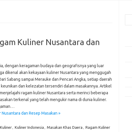
Cari
Pos
agam Kuliner Nusantara dan
Res
Mak
Men
ia, dengan keragaman budaya dan geografisnya yang luar
Mak
juga dikenal akan kekayaan kuliner Nusantara yang menggugah
Men
 Dari Sabang sampai Merauke dan Pencari Angka, setiap daerah
Res
i keunikan dan kelezatan tersendiri dalam masakannya. Artikel
10 
 menjelajahi ragam kuliner Nusantara serta merinci beberapa
asakan terkenal yang telah mengukir nama di dunia kuliner.
Kom
gaman…
Tid
er Nusantara dan Resep Masakan »
e
Kuliner
,
Kuliner Indonesia
,
Masakan Khas Daera
,
Ragam Kuliner
f