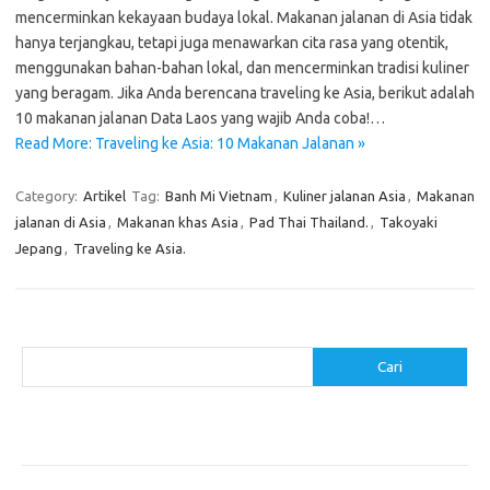
mencerminkan kekayaan budaya lokal. Makanan jalanan di Asia tidak
hanya terjangkau, tetapi juga menawarkan cita rasa yang otentik,
menggunakan bahan-bahan lokal, dan mencerminkan tradisi kuliner
yang beragam. Jika Anda berencana traveling ke Asia, berikut adalah
10 makanan jalanan Data Laos yang wajib Anda coba!…
Read More: Traveling ke Asia: 10 Makanan Jalanan »
Category:
Artikel
Tag:
Banh Mi Vietnam
,
Kuliner jalanan Asia
,
Makanan
jalanan di Asia
,
Makanan khas Asia
,
Pad Thai Thailand.
,
Takoyaki
Jepang
,
Traveling ke Asia.
Cari
Cari
Pos-pos Terbaru
Resep Makanan Sehat dengan Bahan Sederhana
Makanan Khas Manado: 10 Hidangan yang Menggoda Selera