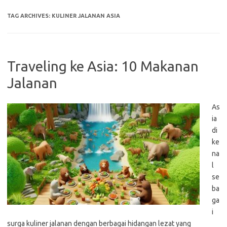
TAG ARCHIVES:
KULINER JALANAN ASIA
Traveling ke Asia: 10 Makanan
Jalanan
As
ia
di
ke
na
l
se
ba
ga
i
surga kuliner jalanan dengan berbagai hidangan lezat yang