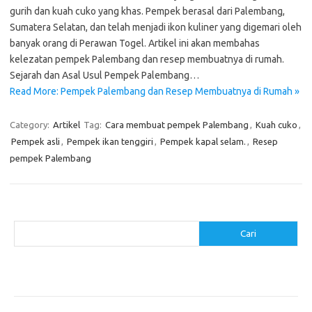
gurih dan kuah cuko yang khas. Pempek berasal dari Palembang,
Sumatera Selatan, dan telah menjadi ikon kuliner yang digemari oleh
banyak orang di Perawan Togel. Artikel ini akan membahas
kelezatan pempek Palembang dan resep membuatnya di rumah.
Sejarah dan Asal Usul Pempek Palembang…
Read More: Pempek Palembang dan Resep Membuatnya di Rumah »
Category:
Artikel
Tag:
Cara membuat pempek Palembang
,
Kuah cuko
,
Pempek asli
,
Pempek ikan tenggiri
,
Pempek kapal selam.
,
Resep
pempek Palembang
Cari
Cari
Pos-pos Terbaru
Resep Makanan Sehat dengan Bahan Sederhana
Makanan Khas Manado: 10 Hidangan yang Menggoda Selera