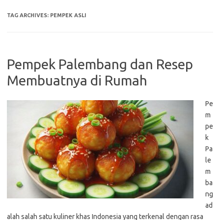
TAG ARCHIVES:
PEMPEK ASLI
Pempek Palembang dan Resep
Membuatnya di Rumah
Pe
m
pe
k
Pa
le
m
ba
ng
ad
alah salah satu kuliner khas Indonesia yang terkenal dengan rasa