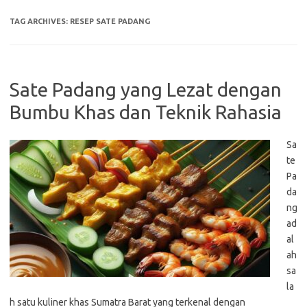
TAG ARCHIVES:
RESEP SATE PADANG
Sate Padang yang Lezat dengan
Bumbu Khas dan Teknik Rahasia
Sa
te
Pa
da
ng
ad
al
ah
sa
la
h satu kuliner khas Sumatra Barat yang terkenal dengan