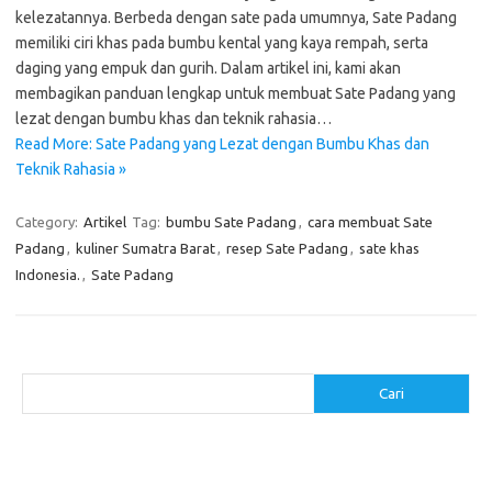
kelezatannya. Berbeda dengan sate pada umumnya, Sate Padang
memiliki ciri khas pada bumbu kental yang kaya rempah, serta
daging yang empuk dan gurih. Dalam artikel ini, kami akan
membagikan panduan lengkap untuk membuat Sate Padang yang
lezat dengan bumbu khas dan teknik rahasia…
Read More: Sate Padang yang Lezat dengan Bumbu Khas dan
Teknik Rahasia »
Category:
Artikel
Tag:
bumbu Sate Padang
,
cara membuat Sate
Padang
,
kuliner Sumatra Barat
,
resep Sate Padang
,
sate khas
Indonesia.
,
Sate Padang
Cari
Cari
Pos-pos Terbaru
Resep Makanan Sehat dengan Bahan Sederhana