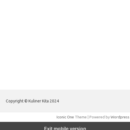
forextradingreviews.my.id
forextrading.my.id
forextimeconverter.my.id
egritud.com
forhelpyou.com
gailhfleming.com
heyimalivemag.com
hyunsunkimhahm.com
ihrm2016.com
illinoistechcon.com
jilliankaulpeterson.com
jlrppatterns.com
johnmgerber.com
Paito Warna HK Angkanet
Copyright © Kuliner Kita 2024
Iconic One
Theme | Powered by
Wordpress
Exit mobile version