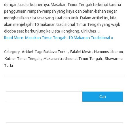
dengan tradisi kulinernya. Masakan Timur Tengah terkenal karena
penggunaan rempah-rempah yang kaya dan bahan-bahan segar,
menghasilkan cita rasa yang kuat dan unik. Dalam artikel ini, kita
akan menjelajahi 10 makanan tradisional Timur Tengah yang wajib
dicoba saat berkunjung ke Data Hongkong. Ciri Khas…
Read More: Masakan Timur Tengah: 10 Makanan Tradisional »
Category:
Artikel
Tag:
Baklava Turki.
,
Falafel Mesir
,
Hummus Libanon
,
Kuliner Timur Tengah
,
Makanan tradisional Timur Tengah
,
Shawarma
Turki
Cari
Cari
Pos-pos Terbaru
Resep Makanan Sehat dengan Bahan Sederhana
Makanan Khas Manado: 10 Hidangan yang Menggoda Selera