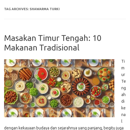
TAG ARCHIVES:
SHAWARMA TURKI
Masakan Timur Tengah: 10
Makanan Tradisional
Ti
m
ur
Te
ng
ah
di
ke
na
l
dengan kekayaan budaya dan sejarahnya yang panjang, begitu juga