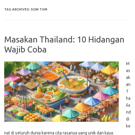
TAG ARCHIVES:
SOM TUM
Masakan Thailand: 10 Hidangan
Wajib Coba
M
as
ak
an
T
ha
ila
nd
di
ke
nal di seluruh dunia karena cita rasanya yang unik dan kaya.