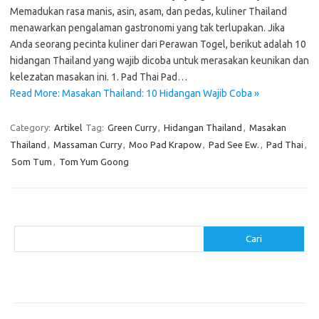
Memadukan rasa manis, asin, asam, dan pedas, kuliner Thailand
menawarkan pengalaman gastronomi yang tak terlupakan. Jika
Anda seorang pecinta kuliner dari Perawan Togel, berikut adalah 10
hidangan Thailand yang wajib dicoba untuk merasakan keunikan dan
kelezatan masakan ini. 1. Pad Thai Pad…
Read More: Masakan Thailand: 10 Hidangan Wajib Coba »
Category:
Artikel
Tag:
Green Curry
,
Hidangan Thailand
,
Masakan
Thailand
,
Massaman Curry
,
Moo Pad Krapow
,
Pad See Ew.
,
Pad Thai
,
Som Tum
,
Tom Yum Goong
Cari
Cari
Pos-pos Terbaru
Resep Makanan Sehat dengan Bahan Sederhana
Makanan Khas Manado: 10 Hidangan yang Menggoda Selera