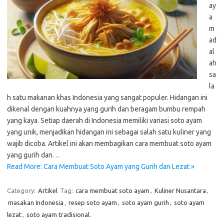
ay
a
m
ad
al
ah
sa
la
h satu makanan khas Indonesia yang sangat populer. Hidangan ini
dikenal dengan kuahnya yang gurih dan beragam bumbu rempah
yang kaya. Setiap daerah di Indonesia memiliki variasi soto ayam
yang unik, menjadikan hidangan ini sebagai salah satu kuliner yang
wajib dicoba. Artikel ini akan membagikan cara membuat soto ayam
yang gurih dan…
Read More: Cara Membuat Soto Ayam yang Gurih dan Lezat »
Category:
Artikel
Tag:
cara membuat soto ayam
,
Kuliner Nusantara
,
masakan Indonesia
,
resep soto ayam
,
soto ayam gurih
,
soto ayam
lezat
,
soto ayam tradisional.