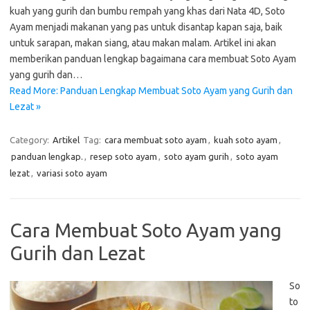
kuah yang gurih dan bumbu rempah yang khas dari Nata 4D, Soto
Ayam menjadi makanan yang pas untuk disantap kapan saja, baik
untuk sarapan, makan siang, atau makan malam. Artikel ini akan
memberikan panduan lengkap bagaimana cara membuat Soto Ayam
yang gurih dan…
Read More: Panduan Lengkap Membuat Soto Ayam yang Gurih dan
Lezat »
Category:
Artikel
Tag:
cara membuat soto ayam
,
kuah soto ayam
,
panduan lengkap.
,
resep soto ayam
,
soto ayam gurih
,
soto ayam
lezat
,
variasi soto ayam
Cara Membuat Soto Ayam yang
Gurih dan Lezat
So
to