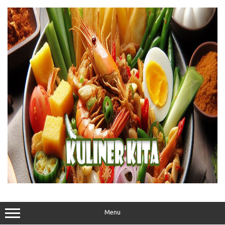
Skip
to
content
Menu