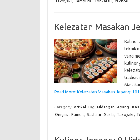
Takoyaki
,
Tempura
,
Tonkatsu
,
Yakitori
Kelezatan Masakan Je
Kuliner 
teknik m
yang m
kuliner
kelezat
tradisio
Masaka
Read More: Kelezatan Masakan Jepang: 10 H
Category:
Artikel
Tag:
Hidangan Jepang
,
Kais
Onigiri.
,
Ramen
,
Sashimi
,
Sushi
,
Takoyaki
,
T