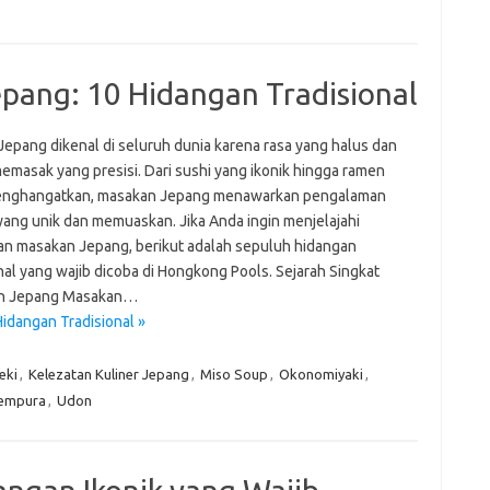
fi
g
h
ho
pang: 10 Hidangan Tradisional
h
ic
im
Jepang dikenal di seluruh dunia karena rasa yang halus dan
ja
emasak yang presisi. Dari sushi yang ikonik hingga ramen
fo
enghangatkan, masakan Jepang menawarkan pengalaman
fo
 yang unik dan memuaskan. Jika Anda ingin menjelajahi
fo
fo
an masakan Jepang, berikut adalah sepuluh hidangan
fo
nal yang wajib dicoba di Hongkong Pools. Sejarah Singkat
eg
n Jepang Masakan…
fo
idangan Tradisional »
ga
h
h
eki
,
Kelezatan Kuliner Jepang
,
Miso Soup
,
Okonomiyaki
,
i
empura
,
Udon
il
ji
jl
j