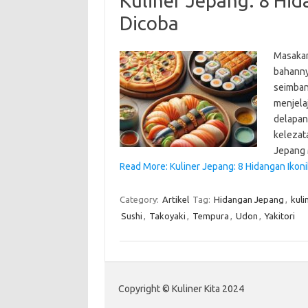
Kuliner Jepang: 8 Hid
Dicoba
Masakan
bahanny
seimban
menjela
delapan
kelezat
Jepang 
Read More: Kuliner Jepang: 8 Hidangan Ikoni
Category:
Artikel
Tag:
Hidangan Jepang
,
kuli
Sushi
,
Takoyaki
,
Tempura
,
Udon
,
Yakitori
Copyright © Kuliner Kita 2024