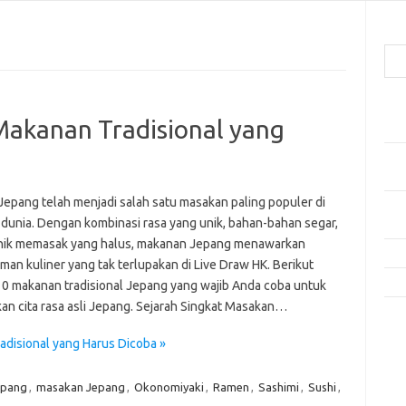
Cari
Pos
akanan Tradisional yang
Res
Mak
Men
 Jepang telah menjadi salah satu masakan paling populer di
Mak
 dunia. Dengan kombinasi rasa yang unik, bahan-bahan segar,
Men
nik memasak yang halus, makanan Jepang menawarkan
Res
man kuliner yang tak terlupakan di Live Draw HK. Berikut
10 
10 makanan tradisional Jepang yang wajib Anda coba untuk
an cita rasa asli Jepang. Sejarah Singkat Masakan…
Kom
Tid
disional yang Harus Dicoba »
e
epang
,
masakan Jepang
,
Okonomiyaki
,
Ramen
,
Sashimi
,
Sushi
,
f