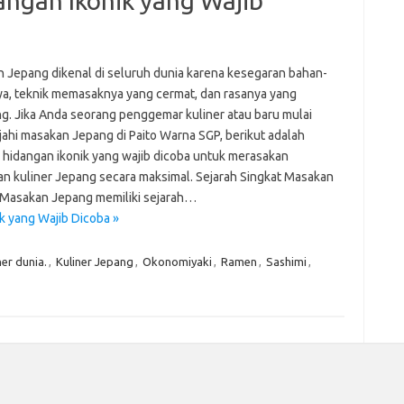
angan Ikonik yang Wajib
Pai
 Jepang dikenal di seluruh dunia karena kesegaran bahan-
a, teknik memasaknya yang cermat, dan rasanya yang
g. Jika Anda seorang penggemar kuliner atau baru mulai
jahi masakan Jepang di Paito Warna SGP, berikut adalah
 hidangan ikonik yang wajib dicoba untuk merasakan
an kuliner Jepang secara maksimal. Sejarah Singkat Masakan
Masakan Jepang memiliki sejarah…
k yang Wajib Dicoba »
ner dunia.
,
Kuliner Jepang
,
Okonomiyaki
,
Ramen
,
Sashimi
,