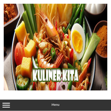
Skip
to
content
Menu