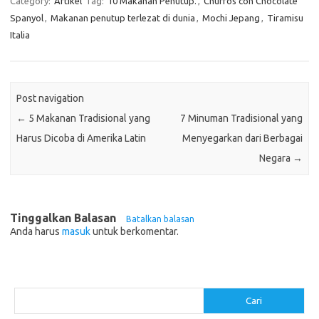
Category:
Artikel
Tag:
10 Makanan Penutup.
,
Churros con Chocolate
Spanyol
,
Makanan penutup terlezat di dunia
,
Mochi Jepang
,
Tiramisu
Italia
Post navigation
←
5 Makanan Tradisional yang
7 Minuman Tradisional yang
Harus Dicoba di Amerika Latin
Menyegarkan dari Berbagai
Negara
→
Tinggalkan Balasan
Batalkan balasan
Anda harus
masuk
untuk berkomentar.
Cari
Cari