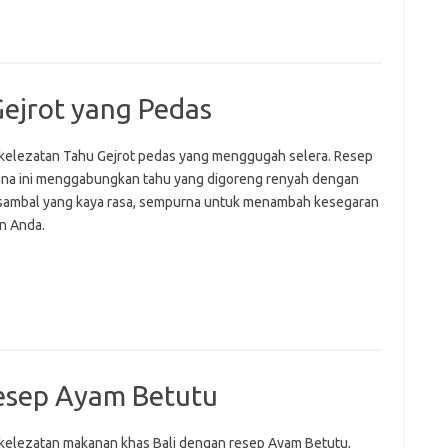
e
f
fi
g
ejrot yang Pedas
h
ho
h
 kelezatan Tahu Gejrot pedas yang menggugah selera. Resep
ic
na ini menggabungkan tahu yang digoreng renyah dengan
im
ambal yang kaya rasa, sempurna untuk menambah kesegaran
ja
fo
n Anda.
fo
fo
fo
fo
eg
fo
ga
h
esep Ayam Betutu
h
i
il
 kelezatan makanan khas Bali dengan resep Ayam Betutu,