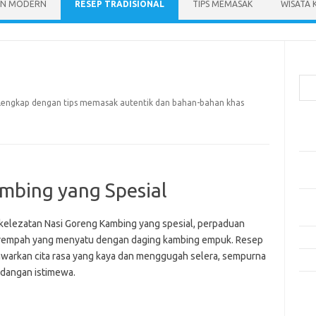
N MODERN
RESEP TRADISIONAL
TIPS MEMASAK
WISATA 
Cari
h, lengkap dengan tips memasak autentik dan bahan-bahan khas
Pos
Res
Mak
Men
mbing yang Spesial
Mak
Men
 kelezatan Nasi Goreng Kambing yang spesial, perpaduan
Res
empah yang menyatu dengan daging kambing empuk. Resep
awarkan cita rasa yang kaya dan menggugah selera, sempurna
10 
idangan istimewa.
Kom
Tid