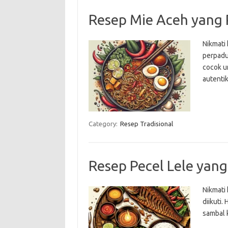
Resep Mie Aceh yang
Nikmati
perpadu
cocok u
autenti
Category:
Resep Tradisional
Resep Pecel Lele yan
Nikmati
diikuti
sambal 