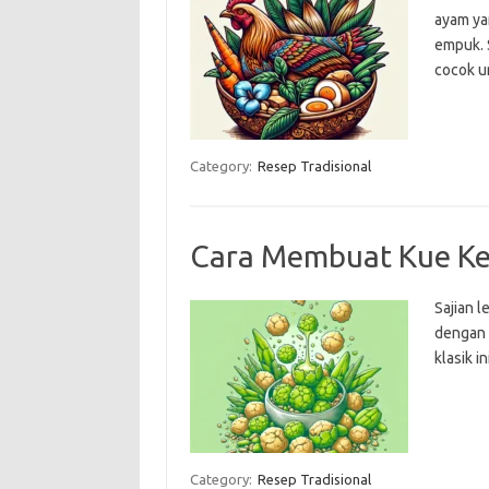
ayam ya
empuk. S
cocok u
Category:
Resep Tradisional
Cara Membuat Kue Ke
Sajian 
dengan 
klasik i
Category:
Resep Tradisional