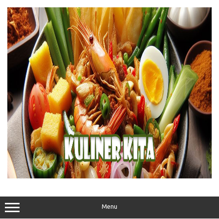
Skip
to
content
Menu