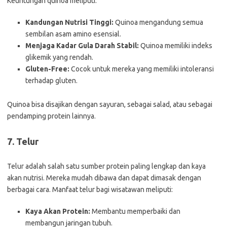
Keuntungan quinoa meliputi:
Kandungan Nutrisi Tinggi:
Quinoa mengandung semua
sembilan asam amino esensial.
Menjaga Kadar Gula Darah Stabil:
Quinoa memiliki indeks
glikemik yang rendah.
Gluten-Free:
Cocok untuk mereka yang memiliki intoleransi
terhadap gluten.
Quinoa bisa disajikan dengan sayuran, sebagai salad, atau sebagai
pendamping protein lainnya.
7. Telur
Telur adalah salah satu sumber protein paling lengkap dan kaya
akan nutrisi. Mereka mudah dibawa dan dapat dimasak dengan
berbagai cara. Manfaat telur bagi wisatawan meliputi:
Kaya Akan Protein:
Membantu memperbaiki dan
membangun jaringan tubuh.