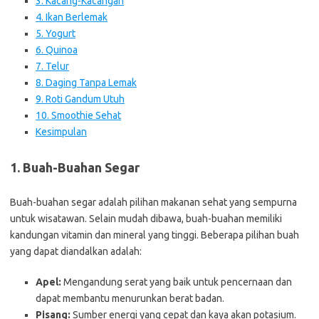
3. Kacang-Kacangan
4. Ikan Berlemak
5. Yogurt
6. Quinoa
7. Telur
8. Daging Tanpa Lemak
9. Roti Gandum Utuh
10. Smoothie Sehat
Kesimpulan
1. Buah-Buahan Segar
Buah-buahan segar adalah pilihan makanan sehat yang sempurna
untuk wisatawan. Selain mudah dibawa, buah-buahan memiliki
kandungan vitamin dan mineral yang tinggi. Beberapa pilihan buah
yang dapat diandalkan adalah:
Apel:
Mengandung serat yang baik untuk pencernaan dan
dapat membantu menurunkan berat badan.
Pisang:
Sumber energi yang cepat dan kaya akan potasium.