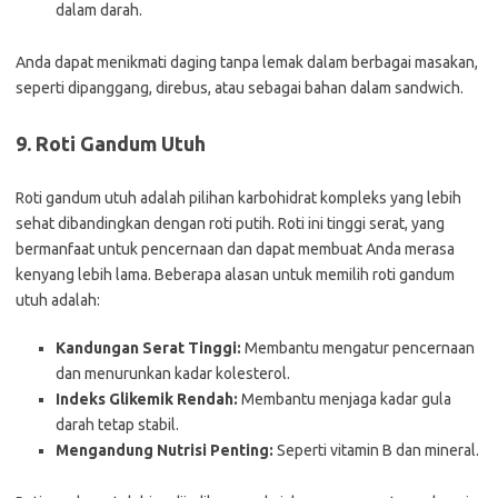
dalam darah.
Anda dapat menikmati daging tanpa lemak dalam berbagai masakan,
seperti dipanggang, direbus, atau sebagai bahan dalam sandwich.
9. Roti Gandum Utuh
Roti gandum utuh adalah pilihan karbohidrat kompleks yang lebih
sehat dibandingkan dengan roti putih. Roti ini tinggi serat, yang
bermanfaat untuk pencernaan dan dapat membuat Anda merasa
kenyang lebih lama. Beberapa alasan untuk memilih roti gandum
utuh adalah:
Kandungan Serat Tinggi:
Membantu mengatur pencernaan
dan menurunkan kadar kolesterol.
Indeks Glikemik Rendah:
Membantu menjaga kadar gula
darah tetap stabil.
Mengandung Nutrisi Penting:
Seperti vitamin B dan mineral.