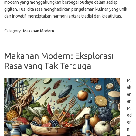
modern yang menggabungkan berbagai budaya dalam setiap
gigitan. Fusi cita rasa menghadirkan pengalaman kuliner yang unik
dan inovatif, menciptakan harmoni antara tradisi dan kreativitas.
Category:
Makanan Modern
Makanan Modern: Eksplorasi
Rasa yang Tak Terduga
M
ak
an
an
M
od
er
n