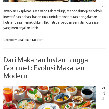
m
en
awarkan eksplorasi rasa yang tak terduga, menggabungkan teknik
inovatif dan bahan-bahan unik untuk menciptakan pengalaman
kuliner yang menakjubkan. Nikmati perpaduan seni dan cita rasa
yang memanjakan lidah.
Category:
Makanan Modern
Dari Makanan Instan hingga
Gourmet: Evolusi Makanan
Modern
Je
laj
ah
i