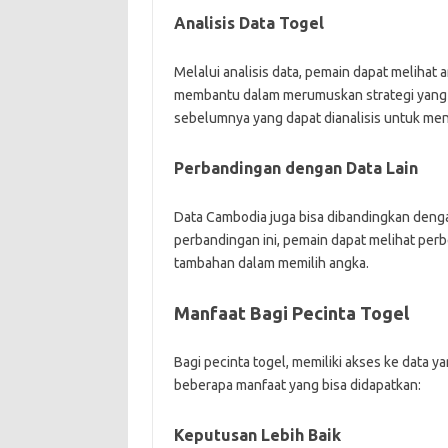
Analisis Data Togel
Melalui analisis data, pemain dapat melihat
membantu dalam merumuskan strategi yang l
sebelumnya yang dapat dianalisis untuk me
Perbandingan dengan Data Lain
Data Cambodia juga bisa dibandingkan denga
perbandingan ini, pemain dapat melihat p
tambahan dalam memilih angka.
Manfaat Bagi Pecinta Togel
Bagi pecinta togel, memiliki akses ke data ya
beberapa manfaat yang bisa didapatkan:
Keputusan Lebih Baik