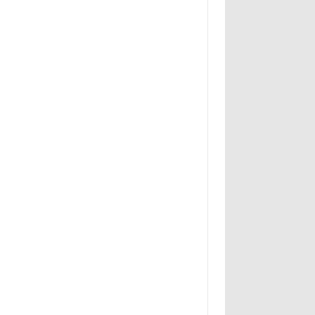
to Warna HK Angkanet