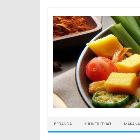
Skip
to
content
BERANDA
KULINER SEHAT
MAKANA