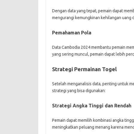
Dengan data yang tepat, pemain dapat membu
mengurangi kemungkinan kehilangan uang 
Pemahaman Pola
Data Cambodia 2024 membantu pemain mem
yang sering muncul, pemain dapat lebih perc
Strategi Permainan Togel
Setelah menganalisis data, penting untuk me
strategi yang bisa digunakan:
Strategi Angka Tinggi dan Rendah
Pemain dapat memilih kombinasi angka tinggi
meningkatkan peluang menang karena menc