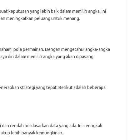
Pai
at keputusan yang lebih baik dalam memilih angka. Ini
dan meningkatkan peluang untuk menang.
ahami pola permainan. Dengan mengetahui angka-angka
aya diri dalam memilih angka yang akan dipasang.
nerapkan strategi yang tepat. Berikut adalah beberapa
 dan rendah berdasarkan data yang ada. Ini seringkali
akup lebih banyak kemungkinan.