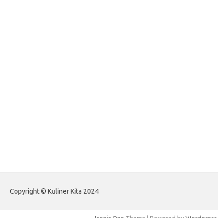
foreximf.my.id
forexlive.my.id
forextradingreviews.my.id
forextrading.my.id
forextimeconverter.my.id
egritud.com
forhelpyou.com
gailhfleming.com
heyimalivemag.com
hyunsunkimhahm.com
ihrm2016.com
illinoistechcon.com
jilliankaulpeterson.com
jlrppatterns.com
johnmgerber.com
Paito Warna HK Angkanet
Copyright © Kuliner Kita 2024