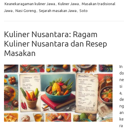
Keanekaragaman kuliner Jawa
,
Kuliner Jawa
,
Masakan tradisional
Jawa
,
Nasi Goreng
,
Sejarah masakan Jawa
,
Soto
Kuliner Nusantara: Ragam
Kuliner Nusantara dan Resep
Masakan
In
do
ne
si
a,
de
ng
an
ke
ra