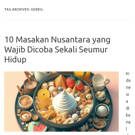
TAG ARCHIVES:
GUDEG.
10 Masakan Nusantara yang
Wajib Dicoba Sekali Seumur
Hidup
In
do
ne
si
a
di
ke
na
l