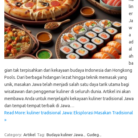
lin
er
Ja
w
a
ad
al
ah
ba
gian tak terpisahkan dari kekayaan budaya Indonesia dan Hongkong
Pools. Dari berbagai hidangan lezat hingga teknik memasak yang
unik, masakan Jawa telah menjadi salah satu daya tarik utama bagi
wisatawan dan penggemar kuliner di seluruh dunia. Artikel ini akan
membawa Anda untuk menjelajahi kekayaan kuliner tradisional Jawa
dan tempat-tempat terbaik di Jawa…
Read More: kuliner tradisional Jawa: Eksplorasi Masakan Tradisional
»
Category:
Artikel
Tag:
Budaya kuliner Jawa.
,
Gudeg.
,