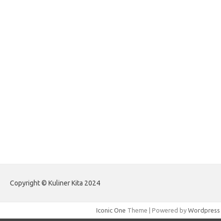
forexlive.my.id
forextradingreviews.my.id
forextrading.my.id
forextimeconverter.my.id
egritud.com
forhelpyou.com
gailhfleming.com
heyimalivemag.com
hyunsunkimhahm.com
ihrm2016.com
illinoistechcon.com
jilliankaulpeterson.com
jlrppatterns.com
johnmgerber.com
Paito Warna HK Angkanet
Copyright © Kuliner Kita 2024
Iconic One
Theme | Powered by
Wordpress