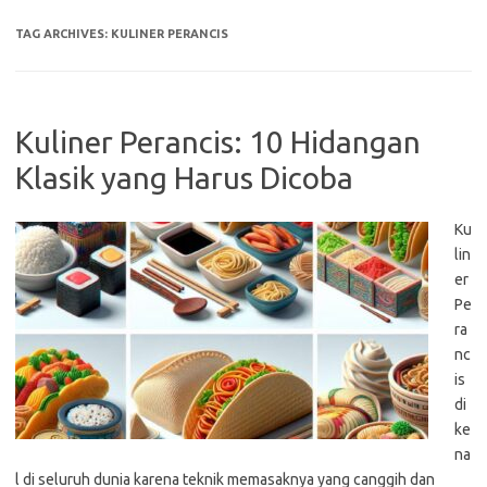
TAG ARCHIVES:
KULINER PERANCIS
Kuliner Perancis: 10 Hidangan
Klasik yang Harus Dicoba
Ku
lin
er
Pe
ra
nc
is
di
ke
na
l di seluruh dunia karena teknik memasaknya yang canggih dan