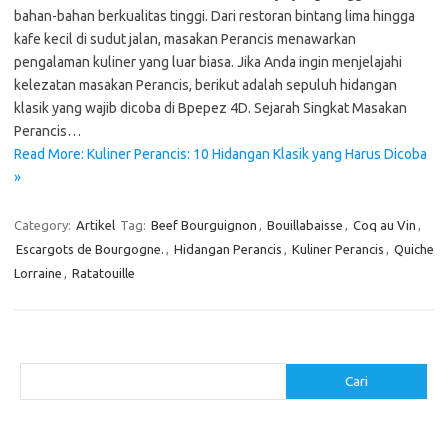
bahan-bahan berkualitas tinggi. Dari restoran bintang lima hingga
kafe kecil di sudut jalan, masakan Perancis menawarkan
pengalaman kuliner yang luar biasa. Jika Anda ingin menjelajahi
kelezatan masakan Perancis, berikut adalah sepuluh hidangan
klasik yang wajib dicoba di Bpepez 4D. Sejarah Singkat Masakan
Perancis…
Read More: Kuliner Perancis: 10 Hidangan Klasik yang Harus Dicoba
»
Category:
Artikel
Tag:
Beef Bourguignon
,
Bouillabaisse
,
Coq au Vin
,
Escargots de Bourgogne.
,
Hidangan Perancis
,
Kuliner Perancis
,
Quiche
Lorraine
,
Ratatouille
Cari
Cari
Pos-pos Terbaru