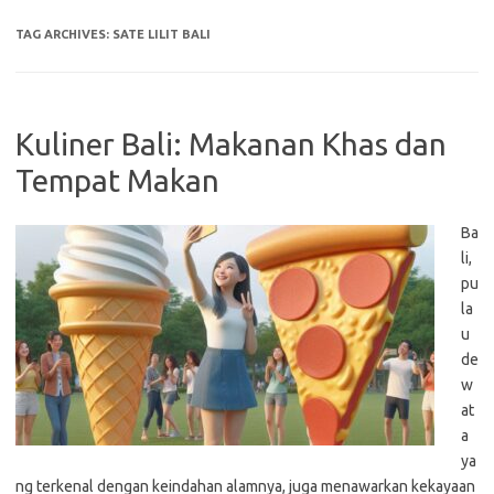
TAG ARCHIVES:
SATE LILIT BALI
Kuliner Bali: Makanan Khas dan
Tempat Makan
Ba
li,
pu
la
u
de
w
at
a
ya
ng terkenal dengan keindahan alamnya, juga menawarkan kekayaan