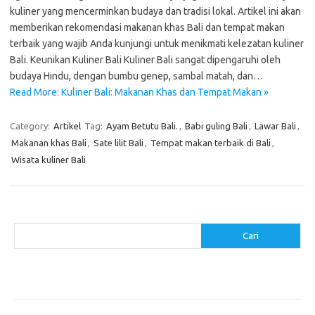
kuliner yang mencerminkan budaya dan tradisi lokal. Artikel ini akan
memberikan rekomendasi makanan khas Bali dan tempat makan
terbaik yang wajib Anda kunjungi untuk menikmati kelezatan kuliner
Bali. Keunikan Kuliner Bali Kuliner Bali sangat dipengaruhi oleh
budaya Hindu, dengan bumbu genep, sambal matah, dan…
Read More: Kuliner Bali: Makanan Khas dan Tempat Makan »
Category:
Artikel
Tag:
Ayam Betutu Bali.
,
Babi guling Bali
,
Lawar Bali
,
Makanan khas Bali
,
Sate lilit Bali
,
Tempat makan terbaik di Bali
,
Wisata kuliner Bali
Cari
Cari
Pos-pos Terbaru
Resep Makanan Sehat dengan Bahan Sederhana
Makanan Khas Manado: 10 Hidangan yang Menggoda Selera