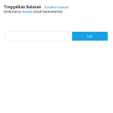
Tinggalkan Balasan
Batalkan balasan
Anda harus
masuk
untuk berkomentar.
Cari
Cari
Pos-pos Terbaru
Resep Makanan Sehat dengan Bahan Sederhana
Makanan Khas Manado: 10 Hidangan yang Menggoda Selera
Makanan Modern untuk Menu Sarapan yang Menggugah Selera
Resep Nasi Goreng Kambing yang Spesial
10 Makanan Sehat untuk Wisatawan
Komentar Terbaru
Tidak ada komentar untuk ditampilkan.