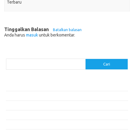
Terbaru
Tinggalkan Balasan
Batalkan balasan
Anda harus
masuk
untuk berkomentar.
Cari
Cari
Pos-pos Terbaru
Resep Makanan Sehat dengan Bahan Sederhana
Makanan Khas Manado: 10 Hidangan yang Menggoda Selera
Makanan Modern untuk Menu Sarapan yang Menggugah Selera
Resep Nasi Goreng Kambing yang Spesial
10 Makanan Sehat untuk Wisatawan