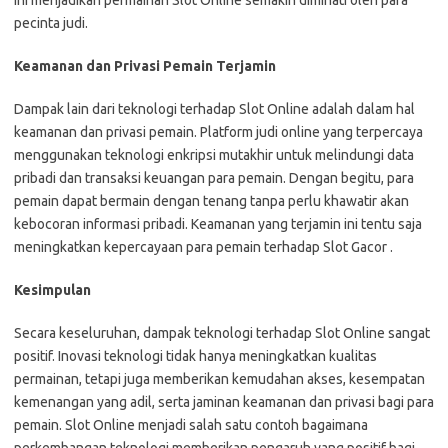
ini menjadikan permainan Slot Online semakin diminati oleh para
pecinta judi.
Keamanan dan Privasi Pemain Terjamin
Dampak lain dari teknologi terhadap Slot Online adalah dalam hal
keamanan dan privasi pemain. Platform judi online yang terpercaya
menggunakan teknologi enkripsi mutakhir untuk melindungi data
pribadi dan transaksi keuangan para pemain. Dengan begitu, para
pemain dapat bermain dengan tenang tanpa perlu khawatir akan
kebocoran informasi pribadi. Keamanan yang terjamin ini tentu saja
meningkatkan kepercayaan para pemain terhadap Slot Gacor .
Kesimpulan
Secara keseluruhan, dampak teknologi terhadap Slot Online sangat
positif. Inovasi teknologi tidak hanya meningkatkan kualitas
permainan, tetapi juga memberikan kemudahan akses, kesempatan
kemenangan yang adil, serta jaminan keamanan dan privasi bagi para
pemain. Slot Online menjadi salah satu contoh bagaimana