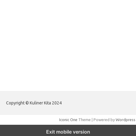
forextrading.my.id
forextimeconverter.my.id
egritud.com
forhelpyou.com
gailhfleming.com
heyimalivemag.com
hyunsunkimhahm.com
ihrm2016.com
illinoistechcon.com
jilliankaulpeterson.com
jlrppatterns.com
johnmgerber.com
Paito Warna HK Angkanet
Copyright © Kuliner Kita 2024
Iconic One
Theme | Powered by
Wordpress
Exit mobile version