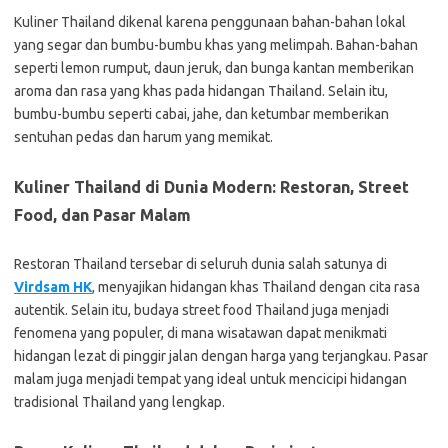
Kuliner Thailand dikenal karena penggunaan bahan-bahan lokal
yang segar dan bumbu-bumbu khas yang melimpah. Bahan-bahan
seperti lemon rumput, daun jeruk, dan bunga kantan memberikan
aroma dan rasa yang khas pada hidangan Thailand. Selain itu,
bumbu-bumbu seperti cabai, jahe, dan ketumbar memberikan
sentuhan pedas dan harum yang memikat.
Kuliner Thailand di Dunia Modern: Restoran, Street
Food, dan Pasar Malam
Restoran Thailand tersebar di seluruh dunia salah satunya di
Virdsam HK
, menyajikan hidangan khas Thailand dengan cita rasa
autentik. Selain itu, budaya street food Thailand juga menjadi
fenomena yang populer, di mana wisatawan dapat menikmati
hidangan lezat di pinggir jalan dengan harga yang terjangkau. Pasar
malam juga menjadi tempat yang ideal untuk mencicipi hidangan
tradisional Thailand yang lengkap.