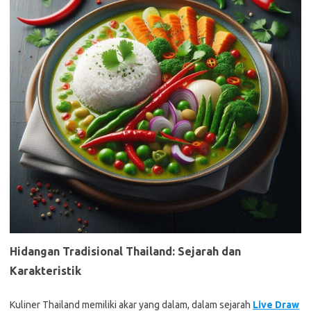
Hidangan Tradisional Thailand: Sejarah dan
Karakteristik
Kuliner Thailand memiliki akar yang dalam, dalam sejarah
Live Draw