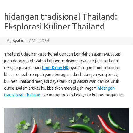
hidangan tradisional Thailand:
Eksplorasi Kuliner Thailand
By
Syakira
|
7 Mei 2024
Thailand tidak hanya terkenal dengan keindahan alamnya, tetapi
juga dengan kelezatan kuliner tradisionalnya dan juga terkenal
dengan para pemain
Live Draw HK
nya. Dengan bumbu-bumbu
khas, rempah-rempah yang beragam, dan hidangan yang lezat,
kuliner Thailand menjadi daya tarik bagi wisatawan dari seluruh
dunia. Dalam artikel ini, kita akan menjelajahi ragam
hidangan
tradisional Thailand
dan mengungkap kekayaan kuliner negara ini.