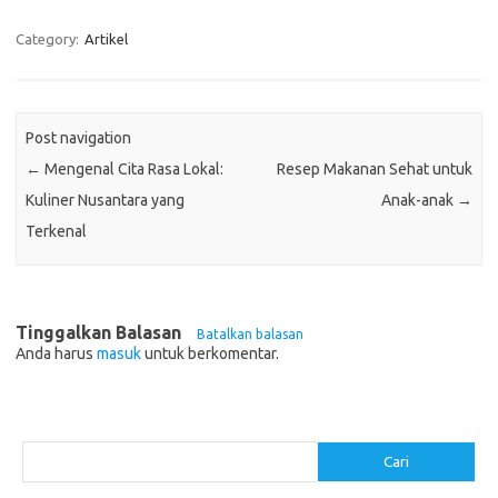
Category:
Artikel
Post navigation
←
Mengenal Cita Rasa Lokal:
Resep Makanan Sehat untuk
Kuliner Nusantara yang
Anak-anak
→
Terkenal
Tinggalkan Balasan
Batalkan balasan
Anda harus
masuk
untuk berkomentar.
Cari
Cari