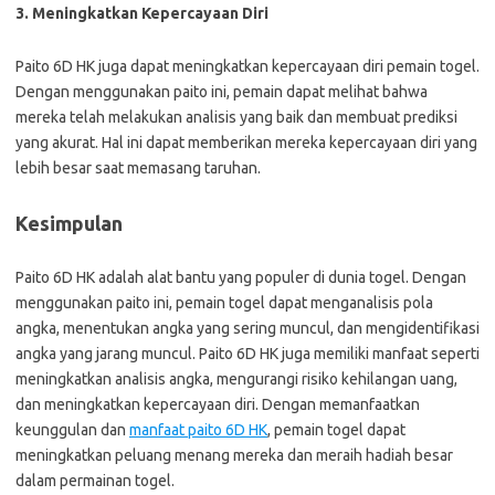
3. Meningkatkan Kepercayaan Diri
Paito 6D HK juga dapat meningkatkan kepercayaan diri pemain togel.
Dengan menggunakan paito ini, pemain dapat melihat bahwa
mereka telah melakukan analisis yang baik dan membuat prediksi
yang akurat. Hal ini dapat memberikan mereka kepercayaan diri yang
lebih besar saat memasang taruhan.
Kesimpulan
Paito 6D HK adalah alat bantu yang populer di dunia togel. Dengan
menggunakan paito ini, pemain togel dapat menganalisis pola
angka, menentukan angka yang sering muncul, dan mengidentifikasi
angka yang jarang muncul. Paito 6D HK juga memiliki manfaat seperti
meningkatkan analisis angka, mengurangi risiko kehilangan uang,
dan meningkatkan kepercayaan diri. Dengan memanfaatkan
keunggulan dan
manfaat paito 6D HK
, pemain togel dapat
meningkatkan peluang menang mereka dan meraih hadiah besar
dalam permainan togel.