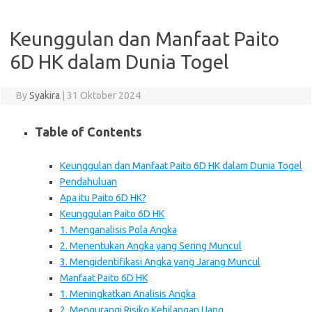
Keunggulan dan Manfaat Paito
6D HK dalam Dunia Togel
By
Syakira
|
31 Oktober 2024
Table of Contents
Keunggulan dan Manfaat Paito 6D HK dalam Dunia Togel
Pendahuluan
Apa itu Paito 6D HK?
Keunggulan Paito 6D HK
1. Menganalisis Pola Angka
2. Menentukan Angka yang Sering Muncul
3. Mengidentifikasi Angka yang Jarang Muncul
Manfaat Paito 6D HK
1. Meningkatkan Analisis Angka
2. Mengurangi Risiko Kehilangan Uang