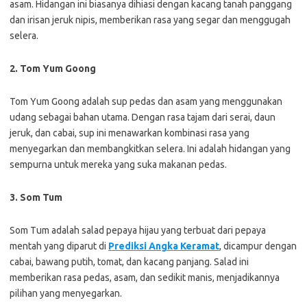
asam. Hidangan ini biasanya dihiasi dengan kacang tanah panggang
dan irisan jeruk nipis, memberikan rasa yang segar dan menggugah
selera.
2. Tom Yum Goong
Tom Yum Goong adalah sup pedas dan asam yang menggunakan
udang sebagai bahan utama. Dengan rasa tajam dari serai, daun
jeruk, dan cabai, sup ini menawarkan kombinasi rasa yang
menyegarkan dan membangkitkan selera. Ini adalah hidangan yang
sempurna untuk mereka yang suka makanan pedas.
3. Som Tum
Som Tum adalah salad pepaya hijau yang terbuat dari pepaya
mentah yang diparut di
Prediksi Angka Keramat
, dicampur dengan
cabai, bawang putih, tomat, dan kacang panjang. Salad ini
memberikan rasa pedas, asam, dan sedikit manis, menjadikannya
pilihan yang menyegarkan.