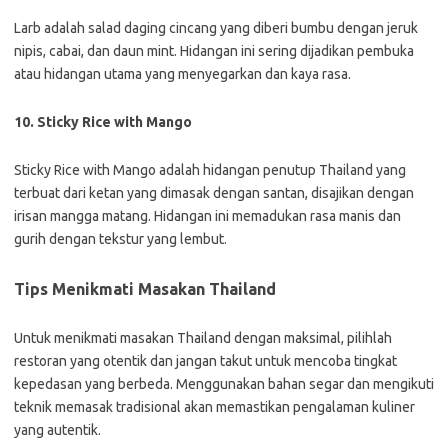
Larb adalah salad daging cincang yang diberi bumbu dengan jeruk
nipis, cabai, dan daun mint. Hidangan ini sering dijadikan pembuka
atau hidangan utama yang menyegarkan dan kaya rasa.
10. Sticky Rice with Mango
Sticky Rice with Mango adalah hidangan penutup Thailand yang
terbuat dari ketan yang dimasak dengan santan, disajikan dengan
irisan mangga matang. Hidangan ini memadukan rasa manis dan
gurih dengan tekstur yang lembut.
Tips Menikmati Masakan Thailand
Untuk menikmati masakan Thailand dengan maksimal, pilihlah
restoran yang otentik dan jangan takut untuk mencoba tingkat
kepedasan yang berbeda. Menggunakan bahan segar dan mengikuti
teknik memasak tradisional akan memastikan pengalaman kuliner
yang autentik.