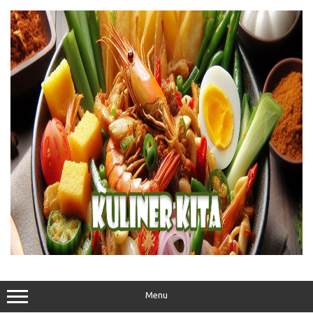
Skip
to
content
Menu