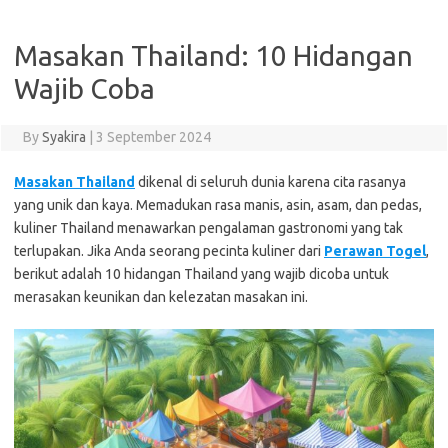
Masakan Thailand: 10 Hidangan
Wajib Coba
By
Syakira
|
3 September 2024
Masakan Thailand
dikenal di seluruh dunia karena cita rasanya
yang unik dan kaya. Memadukan rasa manis, asin, asam, dan pedas,
kuliner Thailand menawarkan pengalaman gastronomi yang tak
terlupakan. Jika Anda seorang pecinta kuliner dari
Perawan Togel
,
berikut adalah 10 hidangan Thailand yang wajib dicoba untuk
merasakan keunikan dan kelezatan masakan ini.