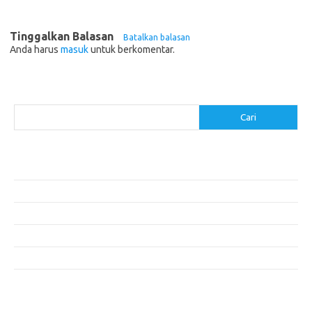
Tinggalkan Balasan
Batalkan balasan
Anda harus
masuk
untuk berkomentar.
Cari
Cari
Pos-pos Terbaru
Resep Makanan Sehat dengan Bahan Sederhana
Makanan Khas Manado: 10 Hidangan yang Menggoda Selera
Makanan Modern untuk Menu Sarapan yang Menggugah Selera
Resep Nasi Goreng Kambing yang Spesial
10 Makanan Sehat untuk Wisatawan
Komentar Terbaru
Tidak ada komentar untuk ditampilkan.