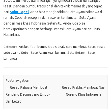
Soto Ayam merupakan hidangan yang mudah dibuat dan sangat
lezat. Dengan bumbu tradisional dan teknik memasak yang tepat
dari
Suhu Togel
, Anda bisa menghadirkan Soto Ayam istimewa di
rumah. Cobalah resep ini dan rasakan kenikmatan Soto Ayam
dengan rasa khas Indonesia. Selain itu, Anda juga bisa
bereksperimen dengan berbagai variasi Soto Ayam dari seluruh
Nusantara.
Category:
Artikel
Tag:
bumbu tradisional
,
cara membuat Soto
,
resep
soto ayam
,
Soto
,
Soto Ayam kuah kuning
,
Soto Betawi
,
Soto
Lamongan
Post navigation
←
Resep Rahasia Membuat
Resep Praktis Membuat Nasi
Rendang Daging yang Empuk
Goreng Khas Indonesia
→
dan Lezat