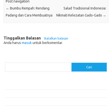
Post navigation
←
Bumbu Rempah: Rendang
Salad Tradisional Indonesia:
Padang dan Cara Membuatnya
Nikmati Kelezatan Gado-Gado
→
Tinggalkan Balasan
Batalkan balasan
Anda harus
masuk
untuk berkomentar.
Cari
Cari
Pos-pos Terbaru
Resep Makanan Sehat dengan Bahan Sederhana
Makanan Khas Manado: 10 Hidangan yang Menggoda Selera
Makanan Modern untuk Menu Sarapan yang Menggugah Selera
Resep Nasi Goreng Kambing yang Spesial