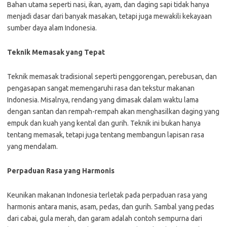
Bahan utama seperti nasi, ikan, ayam, dan daging sapi tidak hanya
menjadi dasar dari banyak masakan, tetapi juga mewakili kekayaan
sumber daya alam Indonesia.
Teknik Memasak yang Tepat
Teknik memasak tradisional seperti penggorengan, perebusan, dan
pengasapan sangat memengaruhi rasa dan tekstur makanan
Indonesia. Misalnya, rendang yang dimasak dalam waktu lama
dengan santan dan rempah-rempah akan menghasilkan daging yang
empuk dan kuah yang kental dan gurih. Teknik ini bukan hanya
tentang memasak, tetapi juga tentang membangun lapisan rasa
yang mendalam.
Perpaduan Rasa yang Harmonis
Keunikan makanan Indonesia terletak pada perpaduan rasa yang
harmonis antara manis, asam, pedas, dan gurih. Sambal yang pedas
dari cabai, gula merah, dan garam adalah contoh sempurna dari