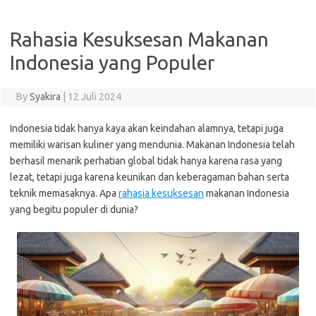
Rahasia Kesuksesan Makanan
Indonesia yang Populer
By
Syakira
|
12 Juli 2024
Indonesia tidak hanya kaya akan keindahan alamnya, tetapi juga
memiliki warisan kuliner yang mendunia. Makanan Indonesia telah
berhasil menarik perhatian global tidak hanya karena rasa yang
lezat, tetapi juga karena keunikan dan keberagaman bahan serta
teknik memasaknya. Apa
rahasia kesuksesan
makanan Indonesia
yang begitu populer di dunia?