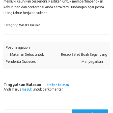
memiliki keunikan tersendiri. Pastikan untuk mempertimbangkan
kebutuhan dan preferensi Anda serta tamu undangan agar pesta
ulang tahun berjalan sukses.
Category:
Wisata Kuliner
Post navigation
←
Makanan Sehat untuk
Resep Salad Buah Segar yang
Penderita Diabetes
Menyegarkan
→
Tinggalkan Balasan
Batalkan balasan
Anda harus
masuk
untuk berkomentar.
Cari