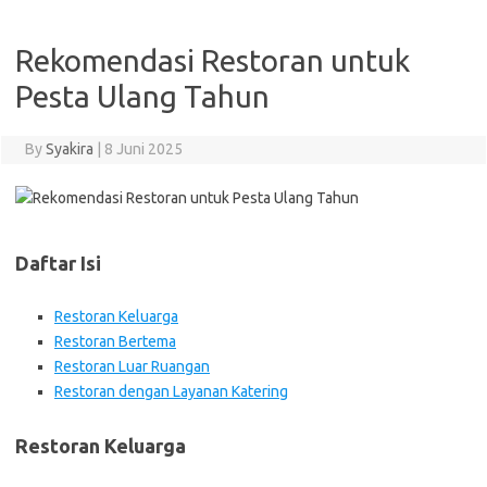
Rekomendasi Restoran untuk
Pesta Ulang Tahun
By
Syakira
|
8 Juni 2025
Daftar Isi
Restoran Keluarga
Restoran Bertema
Restoran Luar Ruangan
Restoran dengan Layanan Katering
Restoran Keluarga