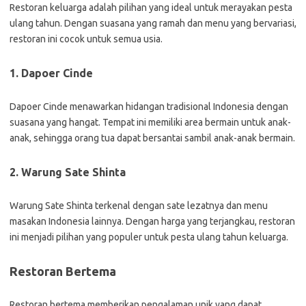
Restoran keluarga adalah pilihan yang ideal untuk merayakan pesta
ulang tahun. Dengan suasana yang ramah dan menu yang bervariasi,
restoran ini cocok untuk semua usia.
1. Dapoer Cinde
Dapoer Cinde menawarkan hidangan tradisional Indonesia dengan
suasana yang hangat. Tempat ini memiliki area bermain untuk anak-
anak, sehingga orang tua dapat bersantai sambil anak-anak bermain.
2. Warung Sate Shinta
Warung Sate Shinta terkenal dengan sate lezatnya dan menu
masakan Indonesia lainnya. Dengan harga yang terjangkau, restoran
ini menjadi pilihan yang populer untuk pesta ulang tahun keluarga.
Restoran Bertema
Restoran bertema memberikan pengalaman unik yang dapat