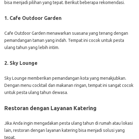
bisa menjadi pilihan yang tepat. Berikut beberapa rekomendasi.
1. Cafe Outdoor Garden
Cafe Outdoor Garden menawarkan suasana yang tenang dengan
pemandangan taman yang indah. Tempat ini cocok untuk pesta
ulang tahun yang lebih intim.
2. Sky Lounge
Sky Lounge memberikan pemandangan kota yang menakjubkan.
Dengan menu cocktail dan makanan ringan, tempat ini sangat cocok
untuk pesta ulang tahun dewasa.
Restoran dengan Layanan Katering
Jika Anda ingin mengadakan pesta ulang tahun di rumah atau lokasi
lain, restoran dengan layanan katering bisa menjadi solusi yang
tepat.