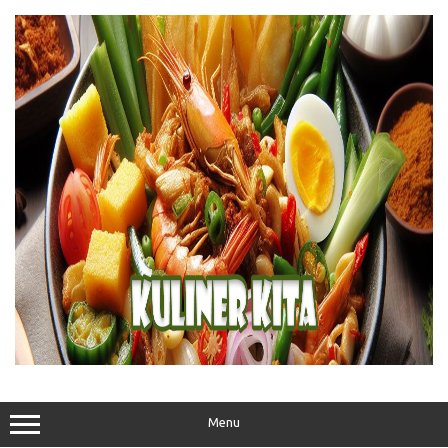
Skip
to
content
Menu