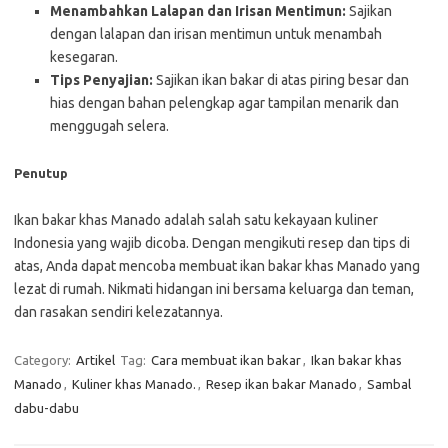
Menambahkan Lalapan dan Irisan Mentimun:
Sajikan
dengan lalapan dan irisan mentimun untuk menambah
kesegaran.
Tips Penyajian:
Sajikan ikan bakar di atas piring besar dan
hias dengan bahan pelengkap agar tampilan menarik dan
menggugah selera.
Penutup
Ikan bakar khas Manado adalah salah satu kekayaan kuliner
Indonesia yang wajib dicoba. Dengan mengikuti resep dan tips di
atas, Anda dapat mencoba membuat ikan bakar khas Manado yang
lezat di rumah. Nikmati hidangan ini bersama keluarga dan teman,
dan rasakan sendiri kelezatannya.
Category:
Artikel
Tag:
Cara membuat ikan bakar
,
Ikan bakar khas
Manado
,
Kuliner khas Manado.
,
Resep ikan bakar Manado
,
Sambal
dabu-dabu