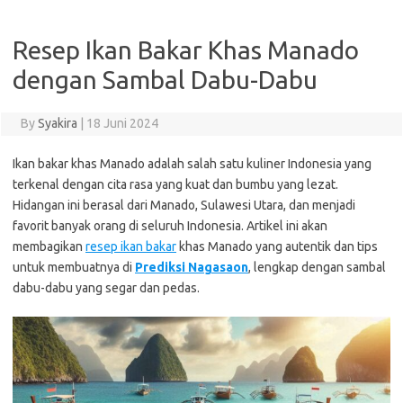
Resep Ikan Bakar Khas Manado
dengan Sambal Dabu-Dabu
By
Syakira
|
18 Juni 2024
Ikan bakar khas Manado adalah salah satu kuliner Indonesia yang
terkenal dengan cita rasa yang kuat dan bumbu yang lezat.
Hidangan ini berasal dari Manado, Sulawesi Utara, dan menjadi
favorit banyak orang di seluruh Indonesia. Artikel ini akan
membagikan
resep ikan bakar
khas Manado yang autentik dan tips
untuk membuatnya di
Prediksi Nagasaon
, lengkap dengan sambal
dabu-dabu yang segar dan pedas.