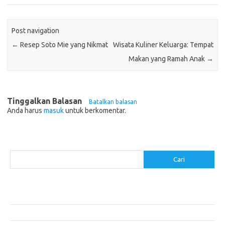
Post navigation
←
Resep Soto Mie yang Nikmat
Wisata Kuliner Keluarga: Tempat
Makan yang Ramah Anak
→
Tinggalkan Balasan
Batalkan balasan
Anda harus
masuk
untuk berkomentar.
Cari
Cari
Pos-pos Terbaru
Resep Makanan Sehat dengan Bahan Sederhana
Makanan Khas Manado: 10 Hidangan yang Menggoda Selera