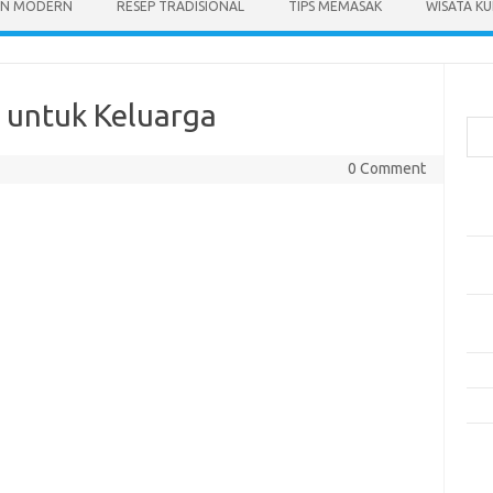
N MODERN
RESEP TRADISIONAL
TIPS MEMASAK
WISATA KU
Cari
 untuk Keluarga
0 Comment
Pos
Res
Mak
Men
Mak
Men
Res
10 
Kom
Tid