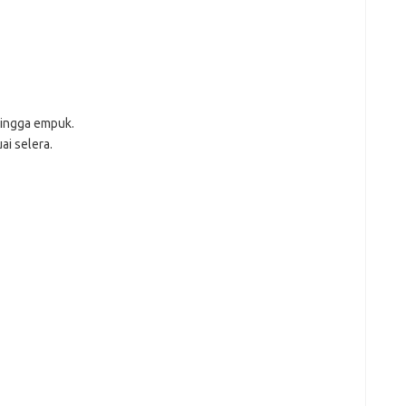
ji
jl
j
Pai
ingga empuk.
i selera.