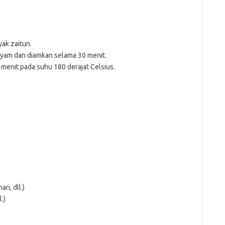
k zaitun.
yam dan diamkan selama 30 menit.
enit pada suhu 180 derajat Celsius.
i, dll.)
.)