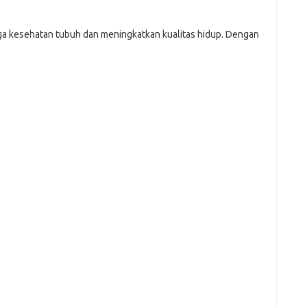
e
a kesehatan tubuh dan meningkatkan kualitas hidup. Dengan
f
fi
g
h
ho
h
ic
im
ja
fo
fo
fo
fo
fo
eg
fo
ga
h
h
i
il