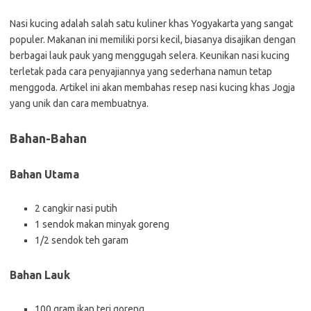
Nasi kucing adalah salah satu kuliner khas Yogyakarta yang sangat
populer. Makanan ini memiliki porsi kecil, biasanya disajikan dengan
berbagai lauk pauk yang menggugah selera. Keunikan nasi kucing
terletak pada cara penyajiannya yang sederhana namun tetap
menggoda. Artikel ini akan membahas resep nasi kucing khas Jogja
yang unik dan cara membuatnya.
Bahan-Bahan
Bahan Utama
2 cangkir nasi putih
1 sendok makan minyak goreng
1/2 sendok teh garam
Bahan Lauk
100 gram ikan teri goreng