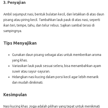
3. Penyajian
Ambil sejumput nasi, bentuk bulatan kecil, dan letakkan di atas daun
pisang atau piring kecil. Tambahkan lauk pauk di atas nasi, seperti
ikan teri, tempe, tahu, dan telur rebus. Sajikan sambal terasi di
sampingnya.
Tips Menyajikan
Gunakan daun pisang sebagai alas untuk memberikan aroma
yang khas.
Variasikan lauk pauk sesuai selera, bisa menambahkan ayam
suwir atau sayur-sayuran.
Hidangkan nasi kucing dalam porsi kecil agar lebih menarik
dan mudah dinikmati.
Kesimpulan
Nasi kucing khas Jogja adalah pilihan yang tepat untuk menikmati