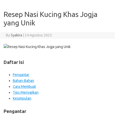
Resep Nasi Kucing Khas Jogja
yang Unik
By
Syakira
|
24 Agustus 2025
Daftar Isi
Pengantar
Bahan-Bahan
Cara Membuat
Tips Menyajikan
Kesimpulan
Pengantar