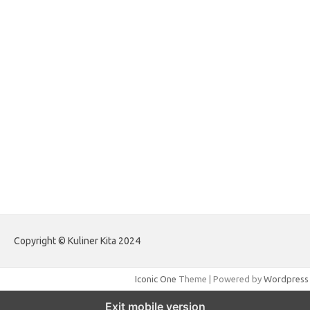
forextradingreviews.my.id
forextrading.my.id
forextimeconverter.my.id
egritud.com
forhelpyou.com
gailhfleming.com
heyimalivemag.com
hyunsunkimhahm.com
ihrm2016.com
illinoistechcon.com
jilliankaulpeterson.com
jlrppatterns.com
johnmgerber.com
Paito Warna HK Angkanet
Copyright © Kuliner Kita 2024
Iconic One
Theme | Powered by
Wordpress
Exit mobile version