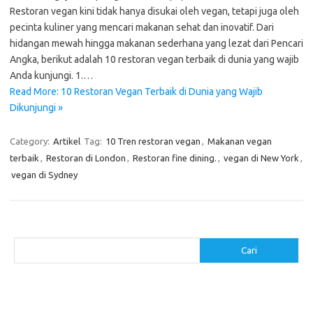
Restoran vegan kini tidak hanya disukai oleh vegan, tetapi juga oleh
pecinta kuliner yang mencari makanan sehat dan inovatif. Dari
hidangan mewah hingga makanan sederhana yang lezat dari Pencari
Angka, berikut adalah 10 restoran vegan terbaik di dunia yang wajib
Anda kunjungi. 1.…
Read More: 10 Restoran Vegan Terbaik di Dunia yang Wajib
Dikunjungi »
Category:
Artikel
Tag:
10 Tren restoran vegan
,
Makanan vegan
terbaik
,
Restoran di London
,
Restoran fine dining.
,
vegan di New York
,
vegan di Sydney
Cari
Cari
Pos-pos Terbaru
Resep Makanan Sehat dengan Bahan Sederhana