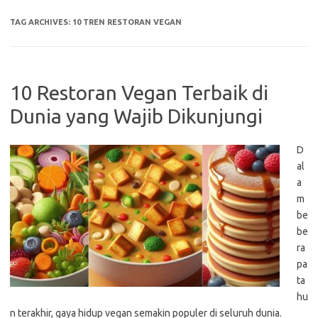
TAG ARCHIVES:
10 TREN RESTORAN VEGAN
10 Restoran Vegan Terbaik di
Dunia yang Wajib Dikunjungi
D
al
a
m
be
be
ra
pa
ta
hu
n terakhir, gaya hidup vegan semakin populer di seluruh dunia.