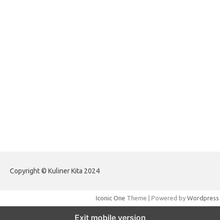
forextradingreviews.my.id
forextrading.my.id
forextimeconverter.my.id
egritud.com
forhelpyou.com
gailhfleming.com
heyimalivemag.com
hyunsunkimhahm.com
ihrm2016.com
illinoistechcon.com
jilliankaulpeterson.com
jlrppatterns.com
johnmgerber.com
Paito Warna HK Angkanet
Copyright © Kuliner Kita 2024
Iconic One
Theme | Powered by
Wordpress
Exit mobile version