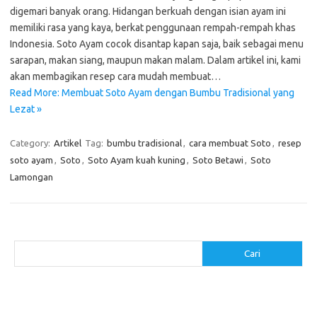
digemari banyak orang. Hidangan berkuah dengan isian ayam ini
memiliki rasa yang kaya, berkat penggunaan rempah-rempah khas
Indonesia. Soto Ayam cocok disantap kapan saja, baik sebagai menu
sarapan, makan siang, maupun makan malam. Dalam artikel ini, kami
akan membagikan resep cara mudah membuat…
Read More: Membuat Soto Ayam dengan Bumbu Tradisional yang
Lezat »
Category:
Artikel
Tag:
bumbu tradisional
,
cara membuat Soto
,
resep
soto ayam
,
Soto
,
Soto Ayam kuah kuning
,
Soto Betawi
,
Soto
Lamongan
Cari
Cari
Pos-pos Terbaru
Resep Makanan Sehat dengan Bahan Sederhana