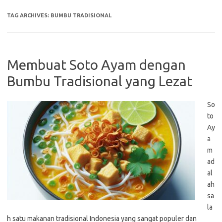
TAG ARCHIVES:
BUMBU TRADISIONAL
Membuat Soto Ayam dengan
Bumbu Tradisional yang Lezat
So
to
Ay
a
m
ad
al
ah
sa
la
h satu makanan tradisional Indonesia yang sangat populer dan