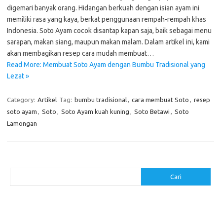
digemari banyak orang. Hidangan berkuah dengan isian ayam ini
memiliki rasa yang kaya, berkat penggunaan rempah-rempah khas
Indonesia. Soto Ayam cocok disantap kapan saja, baik sebagai menu
sarapan, makan siang, maupun makan malam. Dalam artikel ini, kami
akan membagikan resep cara mudah membuat…
Read More: Membuat Soto Ayam dengan Bumbu Tradisional yang
Lezat »
Category:
Artikel
Tag:
bumbu tradisional
,
cara membuat Soto
,
resep
soto ayam
,
Soto
,
Soto Ayam kuah kuning
,
Soto Betawi
,
Soto
Lamongan
Cari
Cari
Pos-pos Terbaru
Resep Makanan Sehat dengan Bahan Sederhana