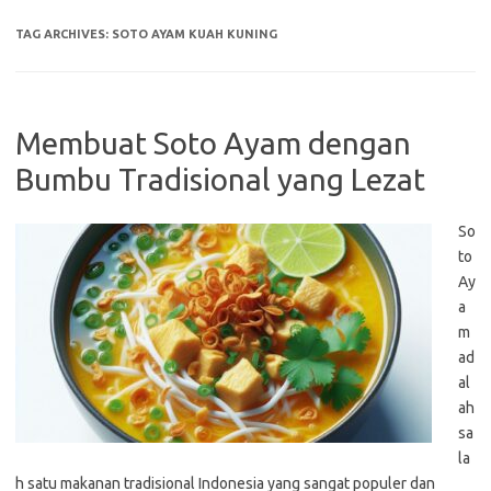
TAG ARCHIVES:
SOTO AYAM KUAH KUNING
Membuat Soto Ayam dengan
Bumbu Tradisional yang Lezat
So
to
Ay
a
m
ad
al
ah
sa
la
h satu makanan tradisional Indonesia yang sangat populer dan