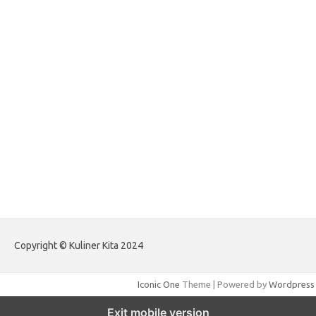
forextradingreviews.my.id
forextrading.my.id
forextimeconverter.my.id
egritud.com
forhelpyou.com
gailhfleming.com
heyimalivemag.com
hyunsunkimhahm.com
ihrm2016.com
illinoistechcon.com
jilliankaulpeterson.com
jlrppatterns.com
johnmgerber.com
Paito Warna HK Angkanet
Copyright © Kuliner Kita 2024
Iconic One
Theme | Powered by
Wordpress
Exit mobile version