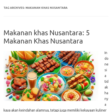
TAG ARCHIVES:
MAKANAN KHAS NUSANTARA
Makanan khas Nusantara: 5
Makanan Khas Nusantara
In
do
ne
si
a
tid
ak
ha
ny
a
kaya akan keindahan alamnya, tetapi juga memiliki kekayaan kuliner