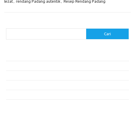
lezat
,
rendang Padang autentik
,
Resep Rendang Padang
Cari
Cari
Pos-pos Terbaru
Resep Makanan Sehat dengan Bahan Sederhana
Makanan Khas Manado: 10 Hidangan yang Menggoda Selera
Makanan Modern untuk Menu Sarapan yang Menggugah Selera
Resep Nasi Goreng Kambing yang Spesial
10 Makanan Sehat untuk Wisatawan
Komentar Terbaru
Tidak ada komentar untuk ditampilkan.
execumeet.com
fbccma.com