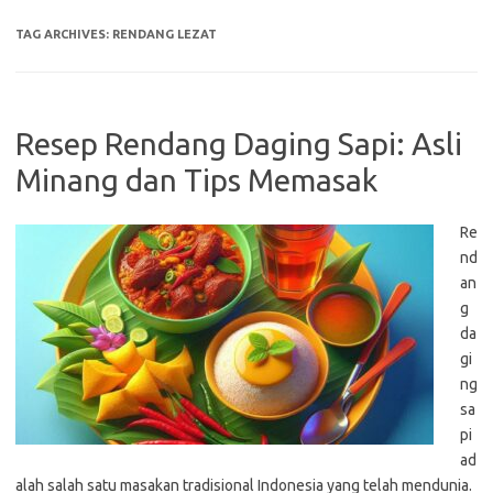
TAG ARCHIVES:
RENDANG LEZAT
Resep Rendang Daging Sapi: Asli
Minang dan Tips Memasak
Re
nd
an
g
da
gi
ng
sa
pi
ad
alah salah satu masakan tradisional Indonesia yang telah mendunia.