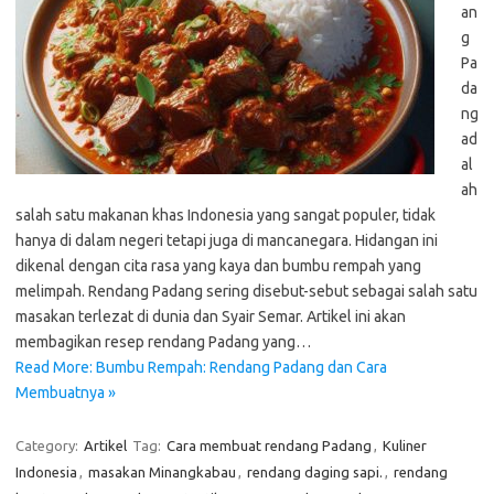
an
g
Pa
da
ng
ad
al
ah
salah satu makanan khas Indonesia yang sangat populer, tidak
hanya di dalam negeri tetapi juga di mancanegara. Hidangan ini
dikenal dengan cita rasa yang kaya dan bumbu rempah yang
melimpah. Rendang Padang sering disebut-sebut sebagai salah satu
masakan terlezat di dunia dan Syair Semar. Artikel ini akan
membagikan resep rendang Padang yang…
Read More: Bumbu Rempah: Rendang Padang dan Cara
Membuatnya »
Category:
Artikel
Tag:
Cara membuat rendang Padang
,
Kuliner
Indonesia
,
masakan Minangkabau
,
rendang daging sapi.
,
rendang