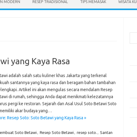
N MODERN
RESEP TRADISIONAL
TIPS MEMASAK
WISATA KU
Cari
Pos
awi yang Kaya Rasa
Res
Mak
awi adalah salah satu kuliner khas Jakarta yang terkenal
Men
kuah santannya yang kaya rasa dan beragam bahan tambahan
Mak
lengkapi. Artikel ini akan mengulas secara mendalam Resep
Men
tawi di rumah, sehingga Anda dapat menikmati kelezatannya
Res
rus pergi ke restoran. Sejarah dan Asal Usul Soto Betawi Soto
memiliki akar budaya yang…
10 
re: Resep Soto: Soto Betawi yang Kaya Rasa »
Kom
Tid
embuat Soto Betawi
,
Resep Soto Betawi
,
resep soto.
,
Santan