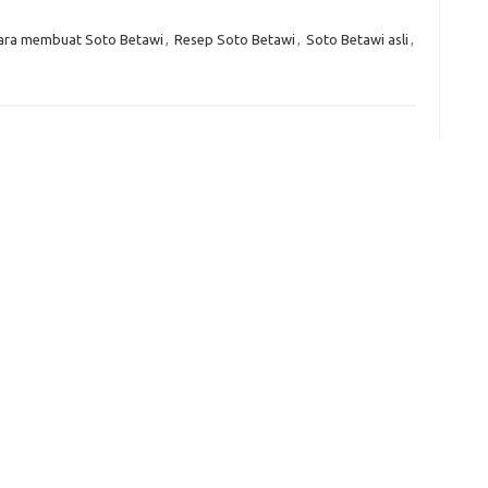
e
ara membuat Soto Betawi
,
Resep Soto Betawi
,
Soto Betawi asli
,
f
fi
g
h
ho
h
ic
im
ja
fo
fo
fo
fo
fo
eg
fo
ga
h
h
i
il