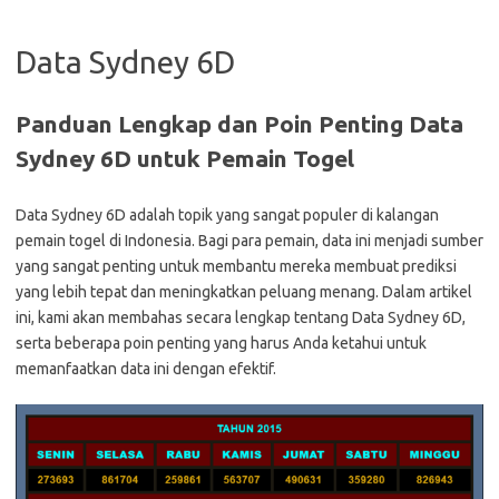
Data Sydney 6D
Panduan Lengkap dan Poin Penting Data
Sydney 6D untuk Pemain Togel
Data Sydney 6D adalah topik yang sangat populer di kalangan
pemain togel di Indonesia. Bagi para pemain, data ini menjadi sumber
yang sangat penting untuk membantu mereka membuat prediksi
yang lebih tepat dan meningkatkan peluang menang. Dalam artikel
ini, kami akan membahas secara lengkap tentang Data Sydney 6D,
serta beberapa poin penting yang harus Anda ketahui untuk
memanfaatkan data ini dengan efektif.