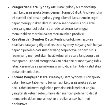
Pengertian Data Sydney 6D:
Data Sydney 6D mencakup
hasil keluaran angka togel dengan format 6 digit. Angka-angka
ini diambil dari pasar Sydney yang dikenal luas. Pemain togel
dapat menggunakan data ini untuk menganalisis pola atau
tren yang muncul selama periode tertentu, sehingga
memudahkan mereka dalam merumuskan prediksi.
Keaslian dan Sumber Data:
Penting untuk memastikan
keaslian data yang digunakan. Data Sydney 6D yang sah hanya
dapat diperoleh dari sumber yang terpercaya, seperti situs
resmi yang menyediakan hasil keluaran secara langsung dan
transparan. Hindari mengandalkan data dari sumber yang tidak
jelas, karena bisa saja informasi yang diberikan tidak valid atau
sudah dimanipulasi.
Format Penyajian Data:
Biasanya, Data Sydney 6D disajikan
dalam bentuk tabel yang berisi hasil keluaran angka setiap
hari. Tabel ini memungkinkan pemain untuk melihat angka
yang telah keluar sebelumnya dan mencari pola yang dapat
membantu dalam merumuskan prediksi untuk hari-hari
berikutnya.