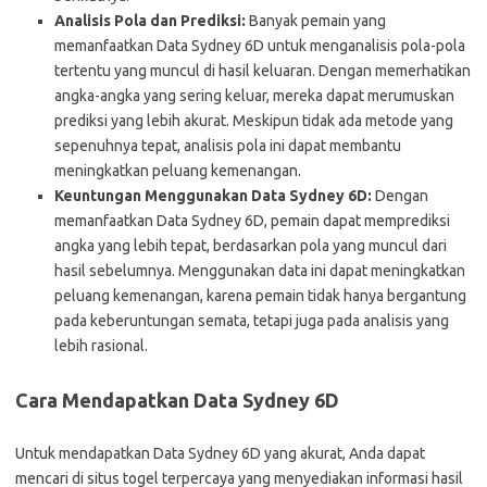
Analisis Pola dan Prediksi:
Banyak pemain yang
memanfaatkan Data Sydney 6D untuk menganalisis pola-pola
tertentu yang muncul di hasil keluaran. Dengan memerhatikan
angka-angka yang sering keluar, mereka dapat merumuskan
prediksi yang lebih akurat. Meskipun tidak ada metode yang
sepenuhnya tepat, analisis pola ini dapat membantu
meningkatkan peluang kemenangan.
Keuntungan Menggunakan Data Sydney 6D:
Dengan
memanfaatkan Data Sydney 6D, pemain dapat memprediksi
angka yang lebih tepat, berdasarkan pola yang muncul dari
hasil sebelumnya. Menggunakan data ini dapat meningkatkan
peluang kemenangan, karena pemain tidak hanya bergantung
pada keberuntungan semata, tetapi juga pada analisis yang
lebih rasional.
Cara Mendapatkan Data Sydney 6D
Untuk mendapatkan Data Sydney 6D yang akurat, Anda dapat
mencari di situs togel terpercaya yang menyediakan informasi hasil