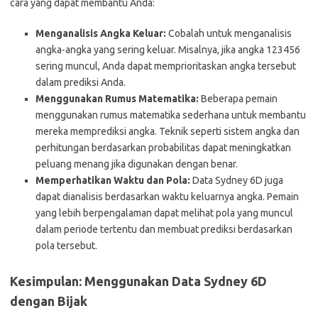
cara yang dapat membantu Anda:
Menganalisis Angka Keluar:
Cobalah untuk menganalisis
angka-angka yang sering keluar. Misalnya, jika angka 123456
sering muncul, Anda dapat memprioritaskan angka tersebut
dalam prediksi Anda.
Menggunakan Rumus Matematika:
Beberapa pemain
menggunakan rumus matematika sederhana untuk membantu
mereka memprediksi angka. Teknik seperti sistem angka dan
perhitungan berdasarkan probabilitas dapat meningkatkan
peluang menang jika digunakan dengan benar.
Memperhatikan Waktu dan Pola:
Data Sydney 6D juga
dapat dianalisis berdasarkan waktu keluarnya angka. Pemain
yang lebih berpengalaman dapat melihat pola yang muncul
dalam periode tertentu dan membuat prediksi berdasarkan
pola tersebut.
Kesimpulan: Menggunakan Data Sydney 6D
dengan Bijak